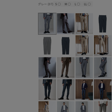
グレー (07)
S
○
M
○
L
○
LL
○