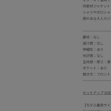
同素材ジャケット
シャツやポロシャ
感のある大人カジ
-------------------
裏地：なし
透け感：なし
伸縮性：あり
光沢感：なし
生地感・厚さ：普
ポケット：あり
開き方：フロント
-------------------
セットアップ 対
【モデル着用サイ