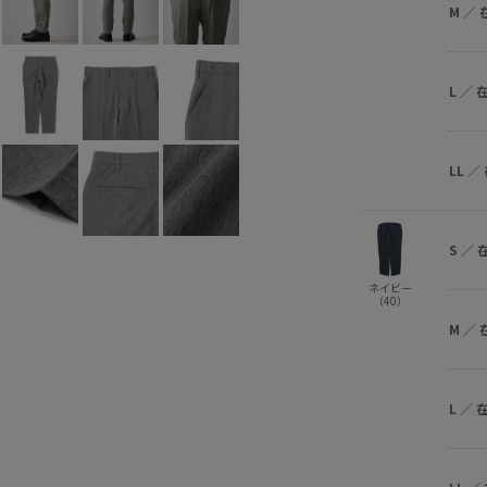
M
／
L
／
LL
／
S
／
ネイビー
（40）
M
／
L
／