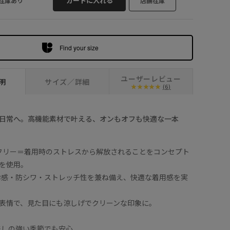
カートに入れる
在庫あり
店舗在庫
Find your size
ユーザーレビュー
明
サイズ／詳細
(6)
日常へ。高機能素材で叶える、オンもオフも快適な一本
フリー＝着用時のストレスから解放されることをコンセプト
を使用。
冷感・防シワ・ストレッチ性を兼ね備え、快適な着用感を実
表情で、見た目にも涼しげでクリーンな印象に。
差しの強い季節でも安心