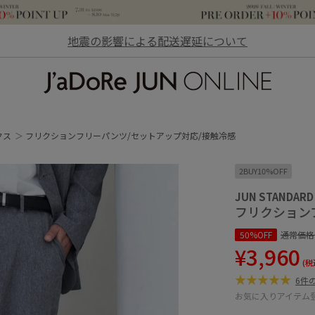
地震の影響による配送遅延について
JaDoRe JUN ONLINE
クス
フリクションフリーパンツ/セットアップ対応/接触冷感
2BUY10%OFF
JUN STANDARD
フリクション
50%OFF
通常価格
¥3,960
(税
6件
お気に入りアイテム