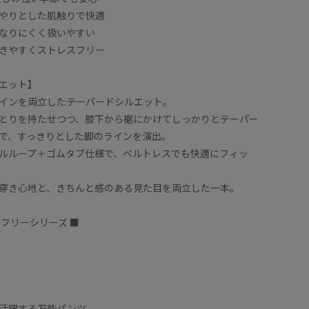
やりとした肌触りで快適
なりにくく扱いやすい
きやすくストレスフリー
エット】
インを両立したテーパードシルエット。
とりを持たせつつ、膝下から裾にかけてしっかりとテーパー
で、すっきりとした脚のラインを演出。
ルループ＋ゴムタブ仕様で、ベルトレスでも快適にフィッ
立したテーパードシルエット。
ストレッ
穿き心地と、きちんと感のある見た目を両立した一本。
シワ・ストレッチ性を兼ね備え、快適な着用感を実現。
＋ゴムタブ仕様で、ベルトレスでも快適にフィット。
カラーは
・フリーシリーズ ■
めこの夏
ム・アウトレット
着用サイズ : LL
)
カラー : ブラウン (22)
ウエスト
活躍する万能パンツ。