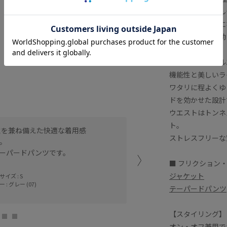
●接触冷感：ひん
●防シワ：シワに
●ストレッチ：動
【デザイン・シル
機能性と美しいラ
ワタリに程よくゆ
ドを効かせた設計
ウエストはトンネ
ト。
性を兼ね備えた快適な着用感
機能性と美しいラインを両
ストレスフリーな
。
UVカット・接触冷感・防
ーパードパンツです。
ウエストはトンネルループ
■ フリクション
ジャケット
イズ : S
神戸三田プレミア
 : グレー (07)
るいけ (170cm
テーパードパンツ
【スタイリング】
オン・オフ兼用で