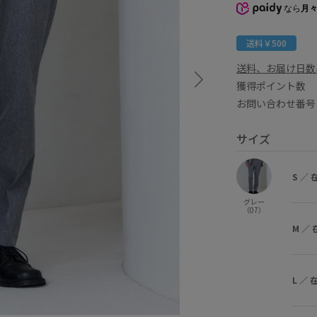
なら
月々
送料￥500
送料、お届け日数
獲得ポイント
お問い合わせ番号 
サイズ
S
／
グレー
（07）
M
／
L
／