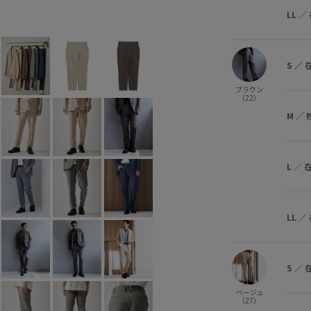
ブラウン (22)
S
○
M
△
L
○
LL
／
S
／
ブラウン
（22）
M
／
L
／
LL
／
S
／
ベージュ
（27）