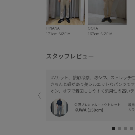
HINANA
OOTA
171cm SIZE:M
167cm SIZE:M
スタッフレビュー
UVカット、接触冷感、防シワ、ストレッチ
すすめパンツ！
きちんと感があり美シルエットなパンツです
オン、オフで着回ししやすく汎用性の高いテ
27)
佐野プレミアム・アウトレット
着用サ
KUWA (159cm)
カラー