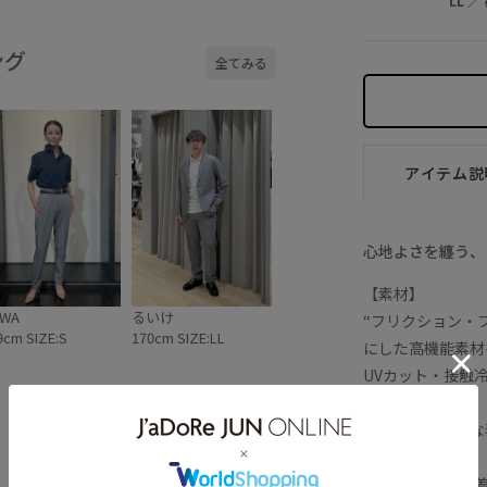
LL
／
ング
全てみる
アイテム説
心地よさを纏う、
【素材】
WA
るいけ
“フリクション・
9cm SIZE:S
170cm SIZE:LL
にした高機能素材
UVカット・接触
現しています。
刷毛目調の上品な
●UVカット：日