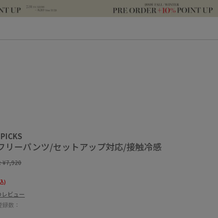
 PICKS
フリーパンツ/セットアップ対応/接触冷感
:
¥7,920
込)
のレビュー
登録数：