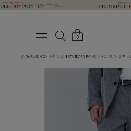
0
J'aDoRe JUN ONLINE
JUN STANDARD PICKS
パンツ
スラッ