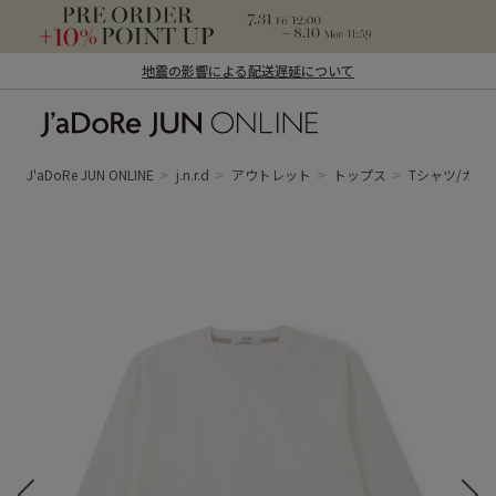
地震の影響による配送遅延について
J'aDoRe JUN ONLINE（ジャドール ジュ
ン オンライン）
J'aDoRe JUN ONLINE
j.n.r.d
アウトレット
トップス
Tシャツ/カッ