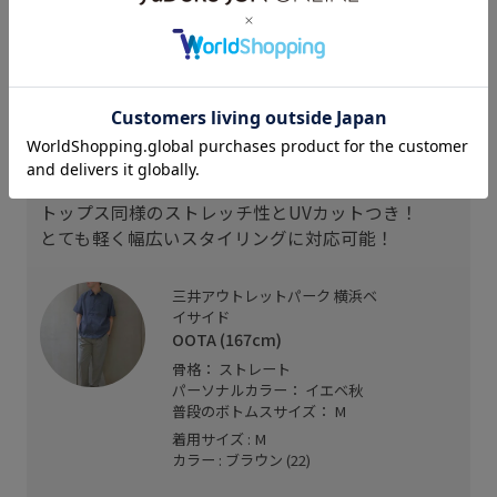
OOTA
167cm SIZE:M
スタッフレビュー
トップス同様のストレッチ性とUVカットつき！
とても軽く幅広いスタイリングに対応可能！
三井アウトレットパーク 横浜ベ
イサイド
OOTA (167cm)
骨格： ストレート
パーソナルカラー： イエベ秋
普段のボトムスサイズ： M
着用サイズ : M
カラー : ブラウン (22)