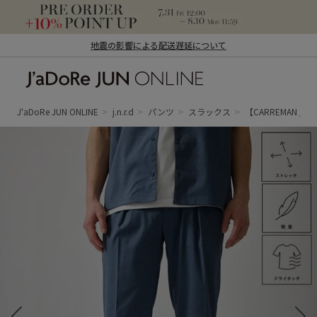
地震の影響による配送遅延について
J'aDoRe JUN ONLINE（ジャドール ジュ
ン オンライン）
J'aDoRe JUN ONLINE
j.n.r.d
パンツ
スラックス
【CARREMAN