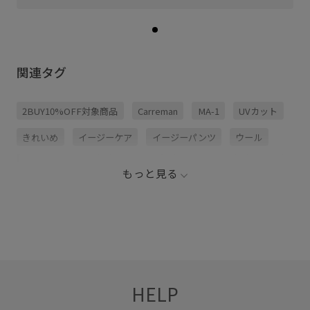
関連タグ
2BUY10%OFF対象商品
Carreman
MA-1
UVカット
きれいめ
イージーケア
イージーパンツ
ウール
オンにもオフにも
カジュアル
カーディガン
コート
もっと見る
シャツ
ジャケット
ジャケット合わせ
スッキリ
ストレッチ性
スマート
スラックス
セットアップ
タック
タックデザイン
テーパードパンツ
ノーカラージャケット
パンツ
ブルゾン
HELP
ポリエステル
上品
伸縮性
夏の機能素材アイテム