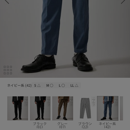
ネイビー系 (42)
ネイビー系 (42)
S
△
M
○
L
○
LL
△
ブラック
グレー
ブラウン
ネイビー系
(01)
(07)
(22)
(42)