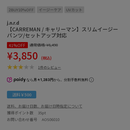
2BUY10%OFF
イージーケア
UVカット
j.n.r.d
【CARREMAN / キャリーマン】スリムイージー
パンツ/セットアップ対応
41%OFF
通常価格:
¥6,490
¥3,850
(税込)
1件のレビュー
なら
月々1,283円
から。分割手数料無料
送料￥500
送料、お届け日数、お届け日時指定について
獲得ポイント数
35pt
お問い合わせ番号 AOS06010