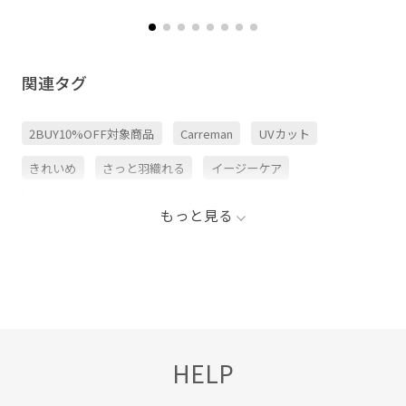
関連タグ
2BUY10%OFF対象商品
Carreman
UVカット
きれいめ
さっと羽織れる
イージーケア
イージーパンツ
ウール
カジュアル
シャツ
もっと見る
ジャケット
スッキリ
ストレッチ性
セットアップ
テーパードパンツ
ノーカラージャケット
パンツ
フロントボタン
ポリエステル
ミニマル
上品
伸縮性
夏の機能素材アイテム
幅広
抜け感
HELP
機能素材
洗濯OK
軽い着心地
高級感