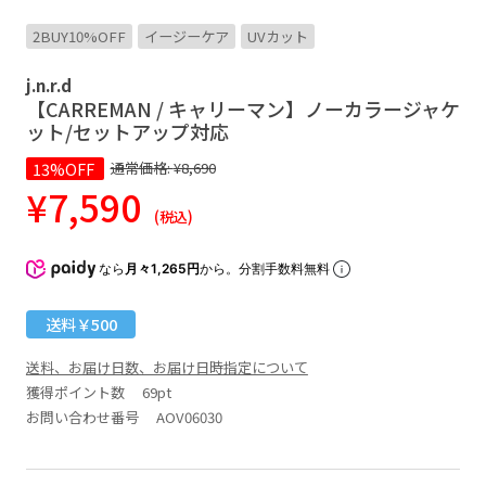
2BUY10%OFF
イージーケア
UVカット
j.n.r.d
【CARREMAN / キャリーマン】ノーカラージャケ
ット/セットアップ対応
13%OFF
通常価格:
¥8,690
¥7,590
(税込)
なら
月々1,265円
から。分割手数料無料
送料￥500
送料、お届け日数、お届け日時指定について
獲得ポイント数
69pt
お問い合わせ番号 AOV06030