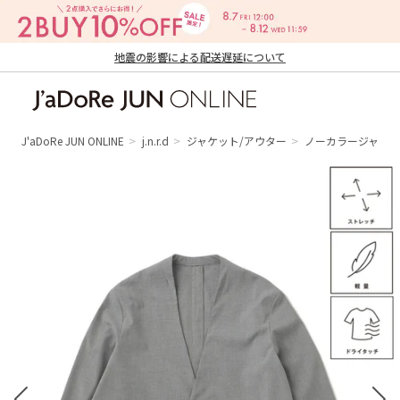
地震の影響による配送遅延について
J'aDoRe JUN ONLINE（ジャドール ジュ
ン オンライン）
J'aDoRe JUN ONLINE
j.n.r.d
ジャケット/アウター
ノーカラージャケ