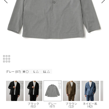
グレー (07)
グレー (07)
M
○
L
△
LL
△
ブラック
グレー
ブラウン
ネイビー系
(01)
(07)
(22)
(42)