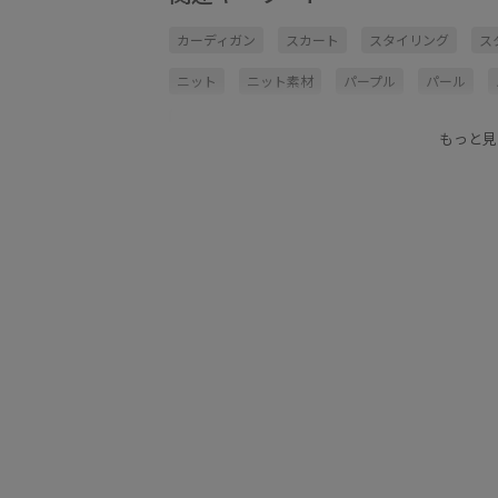
カーディガン
スカート
スタイリング
ス
ニット
ニット素材
パープル
パール
フェミニン
ブラック
ブルー
ホワイト
もっと見
ワンピース
伸縮性
春夏
着回しやすい