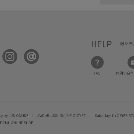
HELP
何かお
FAQ
お問い合わ
ty by JUN ONLINE
J'aDoRe JUN ONLINE OUTLET
Saturdays NYC WEB S
FICIAL ONLINE SHOP