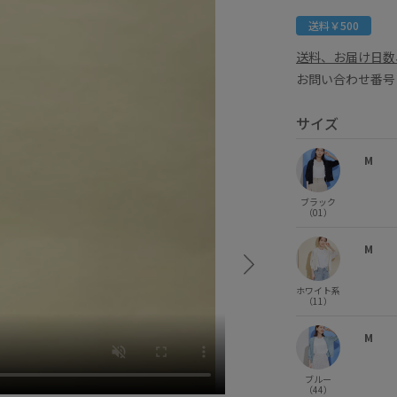
送料￥500
送料、お届け日数
お問い合わせ番号 
サイズ
M
ブラック
（01）
M
ホワイト系
（11）
M
ブルー
（44）