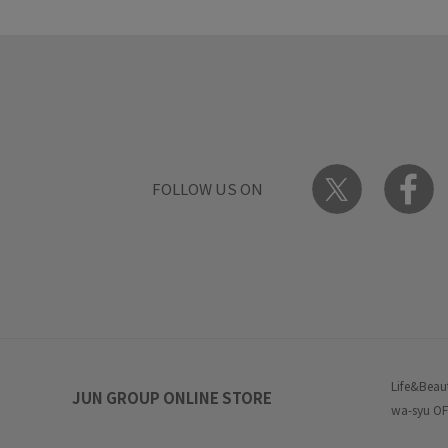
FOLLOW US ON
Life&Beau
JUN GROUP ONLINE STORE
wa-syu OF