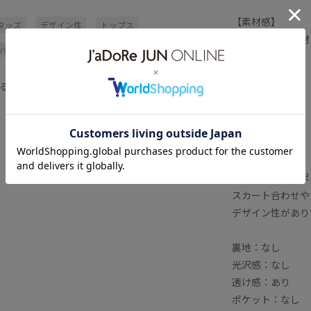
【素材感】
タッズ
デザイン性
トップス
薄手のニット素材
パールカーディガン
パールボタン
【カラー】
ボレロ
ボレロカーディガン
る
(01)クロ
薄手
透け感
(11)シロ
(44)ブルー
(50)パープル
【スタイリングポ
スカート合わせや
デザイン性があり
裏地：なし
光沢感：なし
透け感：あり
ポケット：なし