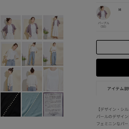
ブラック (01)
M
×
M
パープル
（50）
アイテム説
【デザイン・シル
パールのデザイン
フェミニンなパー