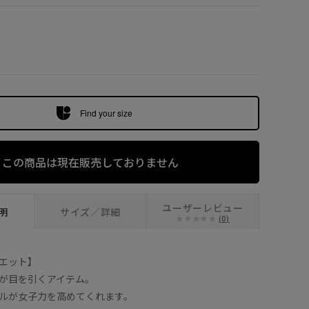
ホワイト系 (11)
Find your size
この商品は現在販売しておりません
ユーザーレビュー
明
サイズ／詳細
(0)
エット】
が目を引くアイテム。
ルが女子力を高めてくれます。