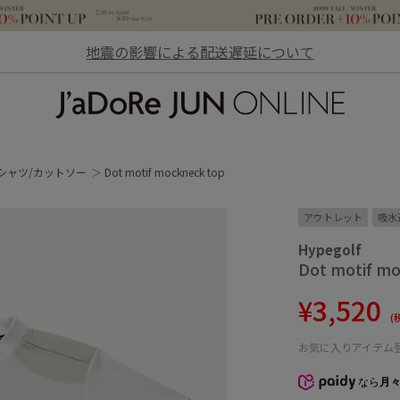
地震の影響による配送遅延について
JaDoRe JUN ONLINE
シャツ/カットソー
Dot motif mockneck top
アウトレット
吸水
Hypegolf
Dot motif m
¥3,520
(
お気に入りアイテム
なら
月々