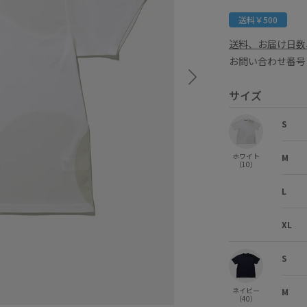
送料￥500
送料、お届け日数
お問い合わせ番号 
サイズ
S
ホワイト
M
（10）
L
XL
S
ネイビー
M
（40）