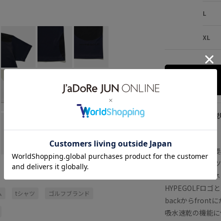
ネイビー (40)
S
×
M
×
L
×
L
XL
アイテム説
90’s のスポーツ
90年代のスポー
が特徴のモックネ
HYPEGOLF
ム
tシャツ
ゴルフブランド
backからfro
吸水速乾の機能に