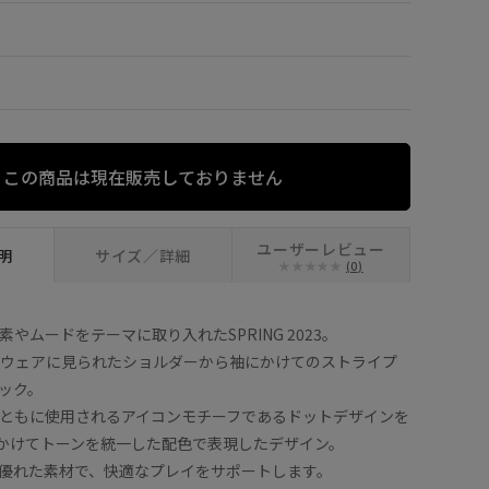
XL
×
この商品は現在販売しておりません
ユーザーレビュー
明
サイズ／詳細
(0)
要素やムードをテーマに取り入れたSPRING 2023。
ツウェアに見られたショルダーから袖にかけてのストライプ
ック。
ロゴとともに使用されるアイコンモチーフであるドットデザインを
ntにかけてトーンを統一した配色で表現したデザイン。
優れた素材で、快適なプレイをサポートします。