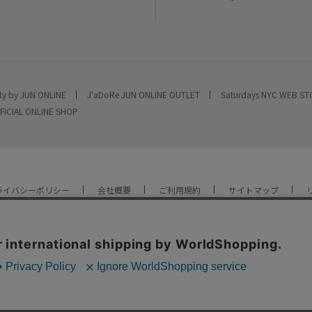
ty by JUN ONLINE
J'aDoRe JUN ONLINE OUTLET
Saturdays NYC WEB S
FICIAL ONLINE SHOP
ライバシーポリシー
会社概要
ご利用規約
サイトマップ
YOU ARE CULTURE.
© JUN CO.,LTD. ALL RIGHTS RESERVED.