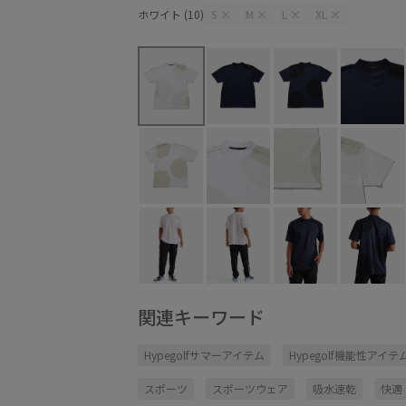
ホワイト (10)
S
×
M
×
L
×
XL
×
関連キーワード
Hypegolfサマーアイテム
Hypegolf機能性アイテ
スポーツ
スポーツウェア
吸水速乾
快適