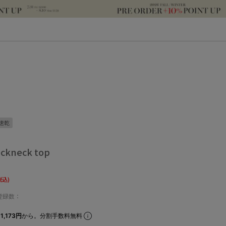
速乾
ockneck top
税込)
登録数：
1,173円
から。分割手数料無料