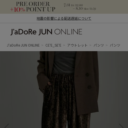
地震の影響による配送遅延について
J'aDoRe JUN ONLINE（ジャドール ジュ
ン オンライン）
J'aDoRe JUN ONLINE
CE'E_SE'E
アウトレット
パンツ
パンツ