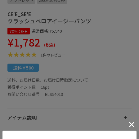
アウトレット
2BUY10%OFF
CE'E_SE'E
クラッシュベロアイージーパンツ
70%OFF
通常価格:
¥5,940
¥1,782
(税込)
1件のレビュー
送料￥500
送料、お届け日数、お届け日時指定について
獲得ポイント数
16pt
お問い合わせ番号 ELS54010
アイテム説明
サイズ・素材・お手入れ方法