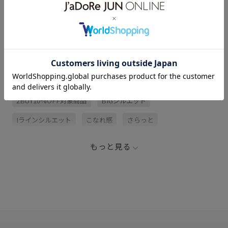
レビュー (1)
関連タグ
2BUY10%OFF対象商品
BIGシルエット
Iラインシルエット
こなれ感
さらっと
イージーパンツ
ウエストがゴム
カジュアル
もっと見る
カーディガン
クラッシュ
クラッシュ加工
シャツ
シルエットがきれい
シンプル
ジャケット
スタイリング
スタイルアップ
ストレスフリー
ストレッチ性
ソフトな風合い
トップス
トレンド