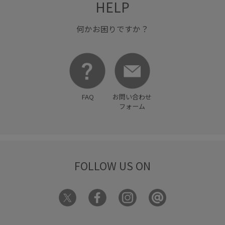
HELP
ニット
ニットカーディガン
パンツ
フェミニン
フォーマル
ヘルシー
ホワイト
何かお困りですか？
リラックススタイル
ロンT
ワントーンコーデ
上品
伸縮性
光沢感
抜け感
穿き心地が良い
細く見える
落ち感
起毛素材
FAQ
お問い合わせ
フォーム
FOLLOW US ON