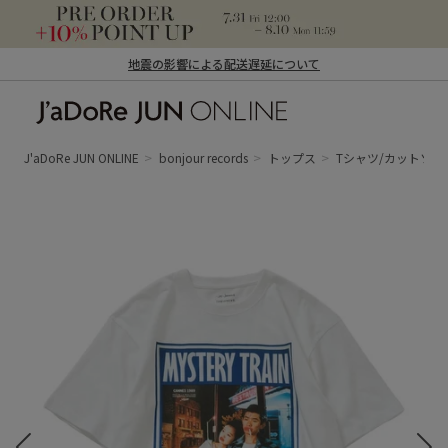
地震の影響による配送遅延について
J'aDoRe JUN ONLINE（ジャドール ジュ
ン オンライン）
J'aDoRe JUN ONLINE
bonjour records
トップス
Tシャツ/カットソー