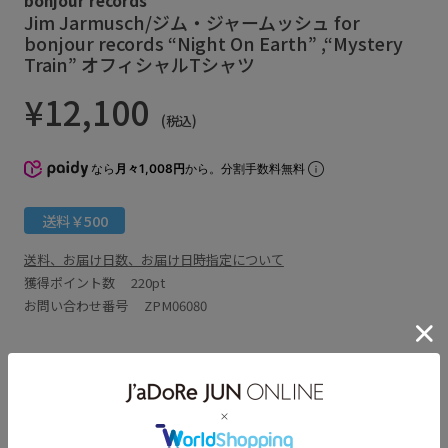
Jim Jarmusch/ジム・ジャームッシュ for
bonjour records “Night On Earth” ,“Mystery
Train” オフィシャルTシャツ
¥12,100
(税込)
なら
月々1,008円
から。分割手数料無料
送料￥500
送料、お届け日数、お届け日時指定について
獲得ポイント数
220pt
お問い合わせ番号 ZPM06080
アイテム説明
サイズ・素材・お手入れ方法