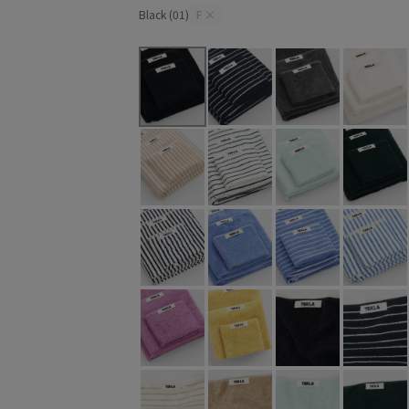
Black (01)
F
×