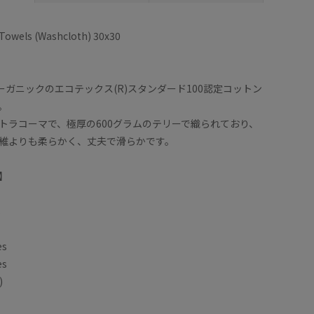
owels (Washcloth) 30x30
ーガニックのエコテックス(R)スタンダード100認定コットン
。
トラコーマで、極厚の600グラムのテリーで織られており、
維よりも柔らかく、丈夫で滑らかです。
】
s
es
es
)