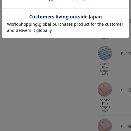
Clear Blue
（43）
F
／
Clear Blue
Stripes
（45）
F
／
Coastal
Blue
Stripes
（47）
F
／
Shaded
Pink
Stripes
（63）
F
／