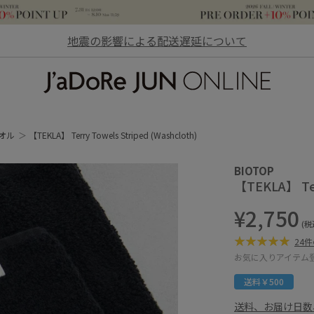
地震の影響による配送遅延について
JaDoRe JUN ONLINE
オル
【TEKLA】 Terry Towels Striped (Washcloth)
BIOTOP
【TEKLA】 Ter
¥2,750
(税
24
お気に入りアイテム
送料￥500
送料、お届け日数