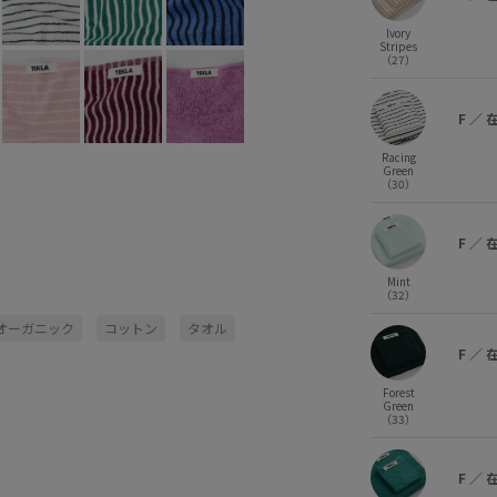
Ivory
Stripes
（27）
F
／
Racing
Green
（30）
F
／
Mint
（32）
オーガニック
コットン
タオル
F
／
Forest
Green
（33）
F
／