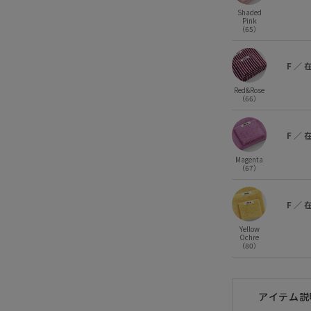
Shaded
Pink
（65）
F
／
Red&Rose
（66）
F
／
Magenta
（67）
F
／
Yellow
Ochre
（80）
アイテム説