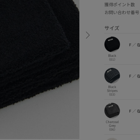
獲得ポイント
お問い合わせ番号 
サイズ
F
／
Black
（01）
F
／
Black
Stripes
（03）
F
／
Charcoal
Grey
（06）