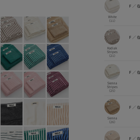
Black Stripes (03)
F
×
F
／
White
（11）
F
／
Kodiak
Stripes
（21）
F
／
Sienna
Stripes
（25）
F
／
Sienna
（26）
F
／