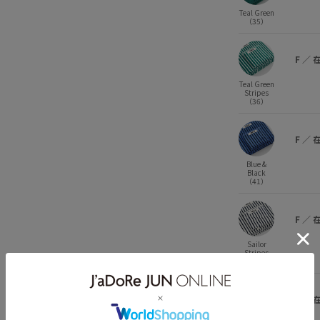
Teal Green
（35）
F
／
Teal Green
Stripes
（36）
F
／
Blue &
Black
（41）
F
／
Sailor
Stripes
（42）
F
／