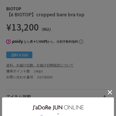
BIOTOP
【ё BIOTOP】cropped bare bra top
¥13,200
(税込)
なら
月々1,100円
から。分割手数料無料
送料￥500
送料、お届け日数、お届け日時指定について
獲得ポイント数
240pt
お問い合わせ番号 EEF06000
アイテム説明
サイズ・素材・お手入れ方法