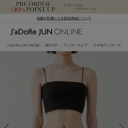
地震の影響による配送遅延について
J'aDoRe JUN ONLINE（ジャドール ジュ
ン オンライン）
J'aDoRe JUN ONLINE
BIOTOP
アンダーウェア
その他アンダーウエア