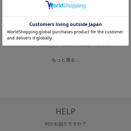
関連タグ
BATONER
BO_OTHERS_TEE
Tシャツ
クルーネック
コットン
コットン100%
シャツ
シャツ地
スリット
ナイロン
ニット
もっと見る
ハイゲージ
リピート購入
裾にスリット
HELP
何かお困りですか？