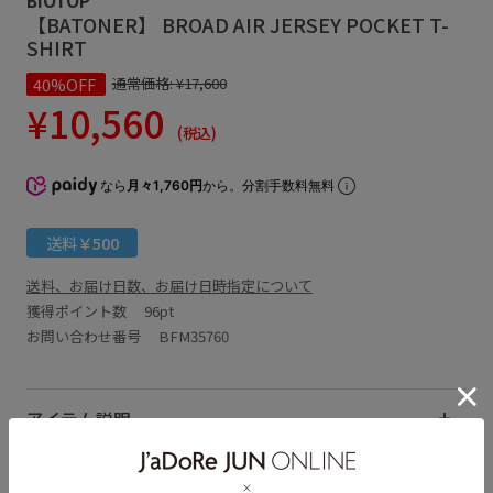
【BATONER】 BROAD AIR JERSEY POCKET T-
SHIRT
40%OFF
通常価格:
¥17,600
¥10,560
(税込)
なら
月々1,760円
から。分割手数料無料
送料￥500
送料、お届け日数、お届け日時指定について
獲得ポイント数
96pt
お問い合わせ番号 BFM35760
アイテム説明
サイズ・素材・お手入れ方法