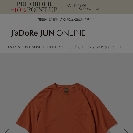
地震の影響による配送遅延について
J'aDoRe JUN ONLINE（ジャドール ジュ
ン オンライン）
J'aDoRe JUN ONLINE
BIOTOP
トップス
Tシャツ/カットソー
【BAT