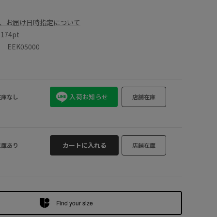
、お届け日時指定について
数
174pt
EEK05000
入荷お知らせ
在庫なし
店舗在庫
カートに入れる
在庫あり
店舗在庫
Find your size