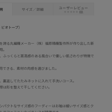
ユーザーレビュー
明
サイズ／詳細
(0)
ヨー ビオトープ）
を誇る丸編機メーカー（株）福原精機製作所が作り出した新
用。
、ふっくらと嵩高感のある風合いで優しい肌さわりが特徴で
用できる、素材の肉感を選びました。
、裏返してたたみネットに入れて手洗いコース。
際は形を整えて干してください。
ンパクトなサイズ感のフーディーはお袖は緩いサイズ感とク
トでフェミニンなバランスが特徴です。