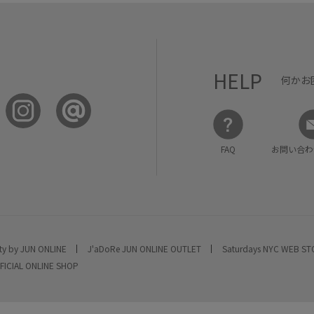
HELP
何かお
FAQ
お問い合わ
ty by JUN ONLINE
J'aDoRe JUN ONLINE OUTLET
Saturdays NYC WEB S
FICIAL ONLINE SHOP