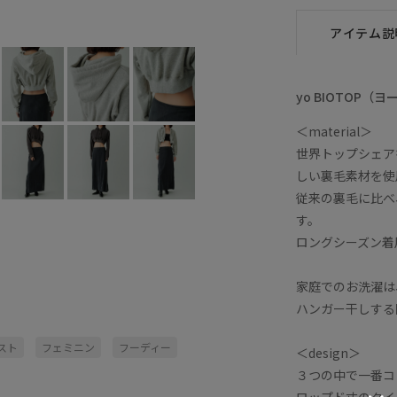
アイテム説
yo BIOTOP（
＜material＞
世界トップシェア
しい裏毛素材を使
従来の裏毛に比べ
す。
ロングシーズン着
家庭でのお洗濯は
ハンガー干しする
スト
フェミニン
フーディー
＜design＞
３つの中で一番コ
ロップド丈のタイ