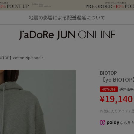
地震の影響による配送遅延について
JaDoRe JUN ONLINE
OTOP】cotton zip hoodie
BIOTOP
【yo BIOTOP】
40%OFF
通常価格
¥19,140
お気に入りアイテム
なら
月々