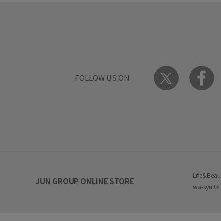
FOLLOW US ON
Life&Beau
JUN GROUP ONLINE STORE
wa-syu OF