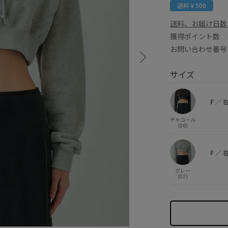
送料￥500
送料、お届け日数
獲得ポイント
お問い合わせ番号 
サイズ
F
／
チャコール
（06）
F
／
グレー
（07）