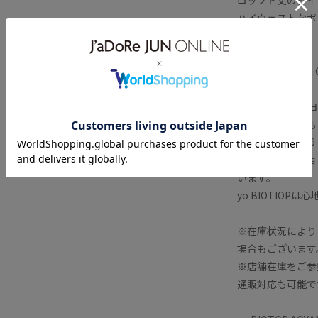
ハイウェストなボ
＜color＞
＃06 CHARCOAL 
【yo BIOTOP
肌に近いものはも
お洋服と同じよう
とは、ファッショ
います。
yo BIOTIO
※在庫状況により
場合もございます
※店舗在庫をご参
通販対応も可能で