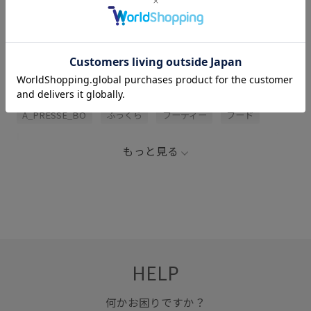
サイズ・素材・お手入れ方法
関連タグ
2025_51W_BO
A.PRESSE
A_PRESSE_26_SS_BO
A_PRESSE_BO
ふっくら
フーディー
フード
ワインレッド
ヴィンテージ
ヴィンテージ感
裏毛
もっと見る
HELP
何かお困りですか？