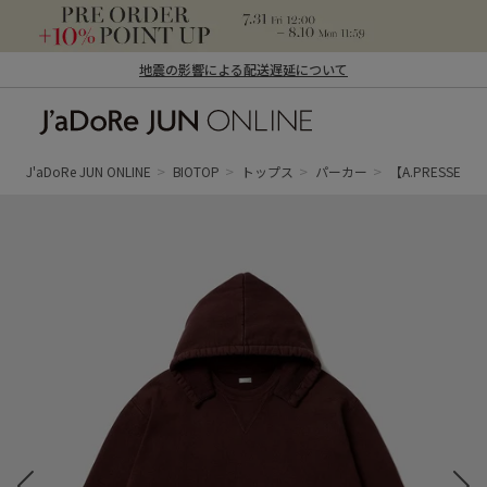
地震の影響による配送遅延について
J'aDoRe JUN ONLINE（ジャドール ジュ
ン オンライン）
J'aDoRe JUN ONLINE
BIOTOP
トップス
パーカー
【A.PRESSE】 Vin