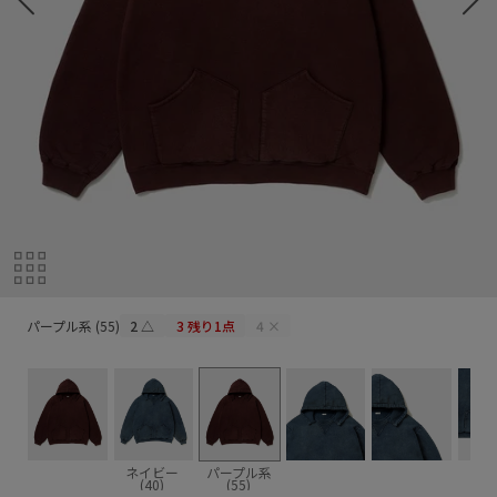
パープル系 (55)
パープル系 (55)
2
△
3
残り1点
4
×
ネイビー
パープル系
(40)
(55)