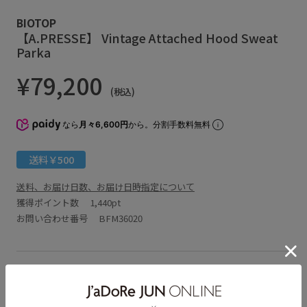
BIOTOP
【A.PRESSE】 Vintage Attached Hood Sweat
Parka
¥79,200
(税込)
なら
月々6,600円
から。分割手数料無料
送料￥500
送料、お届け日数、お届け日時指定について
獲得ポイント数
1,440pt
お問い合わせ番号 BFM36020
アイテム説明