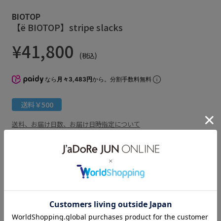
BIOTOP
【ё BIOTOP】stripe slacks
¥41,800
(税込)
なら
月々3,483円
から。分割手数料無料
送料￥500
送料、お届け日数、お届け日時指定について
獲得ポイント数
760pt
お問い合わせ番号 EES06060
アイテム説明
サイズ・素材・お手入れ方法