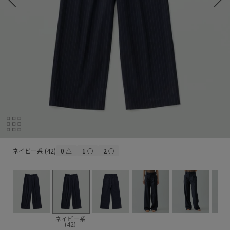
ネイビー系 (42)
ネイビー系 (42)
0
△
1
○
2
○
ネイビー系
(42)