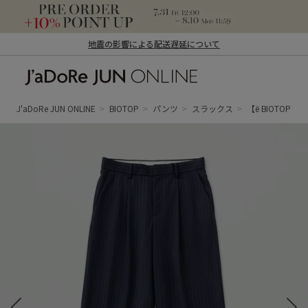
地震の影響による配送遅延について
J'aDoRe JUN ONLINE（ジャドール ジュ
ン オンライン）
J'aDoRe JUN ONLINE
BIOTOP
パンツ
スラックス
【ё BIOTOP】stri