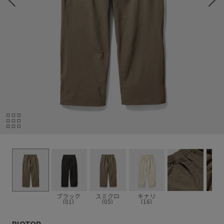
ブラック
スミクロ
キナリ
(01)
(05)
(16)
BIOTOP