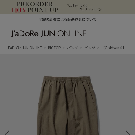
地震の影響による配送遅延について
J'aDoRe JUN ONLINE（ジャドール ジュ
ン オンライン）
J'aDoRe JUN ONLINE
BIOTOP
パンツ
パンツ
【Goldwin 0】 Scre