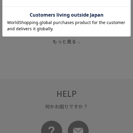
2026_9W_BO
GOLDWIN
Goldwin 0
アウター
スポーツウェア
ソックス
ダウンジャケット
ドローコード
ニット
パンツ
ベスト
もっと見る
ポリエステル
リピート購入
リラックス感
快適
立体的
紫外線カット
速乾性
HELP
何かお困りですか？