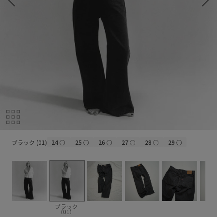
ブラック (01)
ブラック (01)
24
○
25
○
26
○
27
○
28
○
29
○
ブラック
(01)