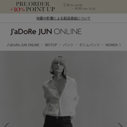
地震の影響による配送遅延について
J'aDoRe JUN ONLINE（ジャドール ジュ
ン オンライン）
J'aDoRe JUN ONLINE
BIOTOP
パンツ
デニムパンツ
WOMEN【Levi'