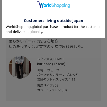
スタッフレビュー
ローウエストで着用。
腰張りの私でジャストサイズでした。
柔らかいデニムで履き心地◎
私の身長で丈は足首下の丈感で履けました。
ルクア大阪 FEMME
kurihara (173cm)
骨格： ウェーブ
パーソナルカラー： ブルべ冬
普段のボトムスサイズ： 38
着用サイズ : 29
カラー : ブラック (01)