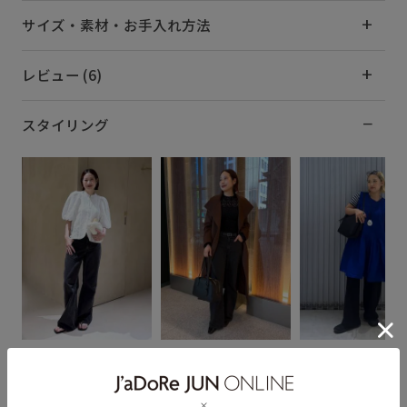
サイズ・素材・お手入れ方法
レビュー (6)
スタイリング
YUI
YUI
にしじふみか
161cm SIZE:26
161cm SIZE:26
154cm SIZE:24