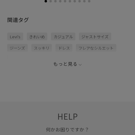
関連タグ
Levi's
きれいめ
カジュアル
ジャストサイズ
ジーンズ
スッキリ
ドレス
フレアなシルエット
フレアシルエット
ミニマル
モード
ヴィンテージ
もっと見る
ヴィンテージ感
定番
幅広
HELP
何かお困りですか？