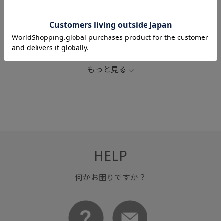
ふくらみ
ふくらみ感
オーバーサイズ
カジュアル
コットン
シルク
ステッチ
タフタ
タフタ素材
ナチュラル
バランスが良い
フード
ボリューム袖
もっと見る
ヴィンテージ
上品
光沢感
HELP
何かお困りですか？