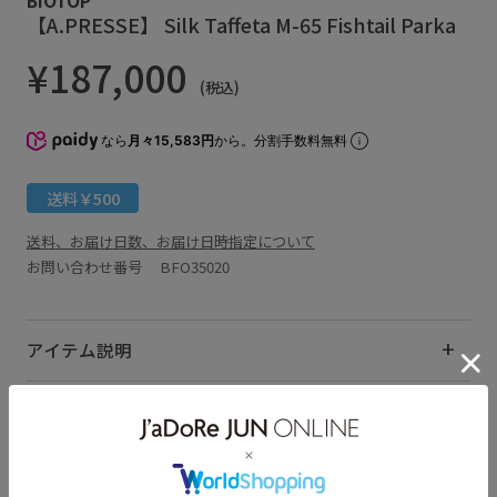
【A.PRESSE】 Silk Taffeta M-65 Fishtail Parka
¥187,000
(税込)
なら
月々15,583円
から。分割手数料無料
送料￥500
送料、お届け日数、お届け日時指定について
お問い合わせ番号 BFO35020
アイテム説明
サイズ・素材・お手入れ方法
関連タグ