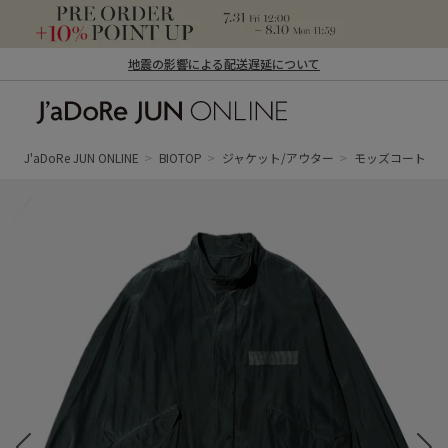
地震の影響による配送遅延について
J'aDoRe JUN ONLINE（ジャドール ジュ
ン オンライン）
J'aDoRe JUN ONLINE
BIOTOP
ジャケット/アウター
モッズコート