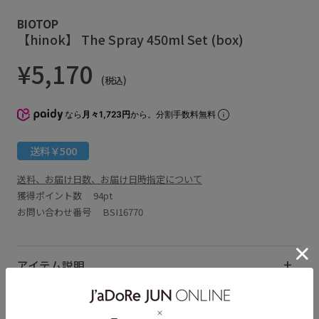
BIOTOP
【hinok】 The Spray 450ml Set (box)
¥5,170
(税込)
なら
月々1,723円
から。分割手数料無料
送料￥500
送料、お届け日数、お届け日時指定について
獲得ポイント数
94pt
お問い合わせ番号 BSI16770
アイテム説明
サイズ・素材・お手入れ方法