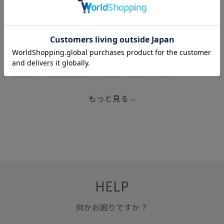
関連タグ
hinok
クッション
セット
ソファ
ファブリック
ペット
ペットグッズ
寝具
帽子
快適
爽やか
靴
もっと見る
HELP
何かお困りですか？