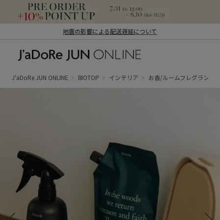
地震の影響による配送遅延について
J'aDoRe JUN ONLINE（ジャドール ジュ
ン オンライン）
J'aDoRe JUN ONLINE
BIOTOP
インテリア
お香/ルームフレグランス