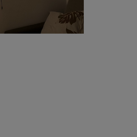
とないよう
です。
えたり、新