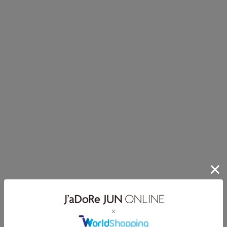
他にも、
中々出来
います！
また、早
この期間
良いと思