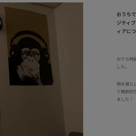
おうちで
ジティブ
ィアにつ
おうち時
した。
物を減ら
て開放的
ました！