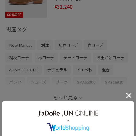
是非ご活用下さい！
¥31,240
60%OFF
ルクア大阪店では、代引き通販対応も承っております。
関連タグ
是非お気軽にお問い合わせ下さいませ！
営業時間 : 10:30〜20:30
New Manual
別注
初春コーデ
春コーデ
Tel 06-6151-1362(HOMME)
初秋コーデ
秋コーデ
デートコーデ
お出かけコーデ
——————————————————————————————
ADAM ET ROPÉ
ナチュラル
イエベ秋
混合
パンツ
シューズ
ブーツ
GKA55800
GKS16910
Mbag&shoes_pickup
インディゴ
コットン
サンダル
もっと見る
ピュアインディゴ
ムラ感
ヴィンテージ
ヴィンテージデニム
別注アイテム
幅広
春夏
atsushiのその他のスタイリング
自然なムラ感