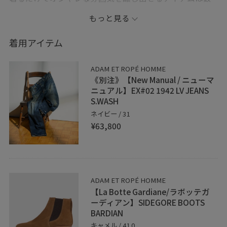
少ないですが、中でも大衆的なデニムだからこそ、現行
もっと見る
で唯一無二のヴィンテージ感溢れた本アイテムはとても
貴重です！
着用アイテム
是非お試し下さい！
ADAM ET ROPÉ HOMME
《別注》【New Manual / ニューマ
https://www.instagram.com/reel/DWaZUR3kfRJ/?
ニュアル】EX#02 1942 LV JEANS
S.WASH
igsh=MWUzbXRyMWtrajZmZg==
ネイビー / 31
¥63,800
——————————————————————————————
☆お知らせ☆
新しいJUNのアプリにはお気に入りのショップ、
ADAM ET ROPÉ HOMME
スタッフ、スタイリングを♡をタップして保存していた
【La Botte Gardiane/ラボッテガ
だけます。
ーディアン】SIDEGORE BOOTS
《お気に入り》からすぐにご覧いただけますのでとても
BARDIAN
便利！
キャメル / 41.0