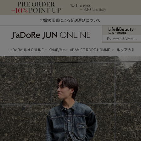
地震の影響による配送遅延について
新しいキレイと出合うために。
J'aDoRe JUN ONLINE（ジャドール ジュ
ン オンライン）
J'aDoRe JUN ONLINE
SNaP/Me
ADAM ET ROPÉ HOMME
ルクア大阪 H