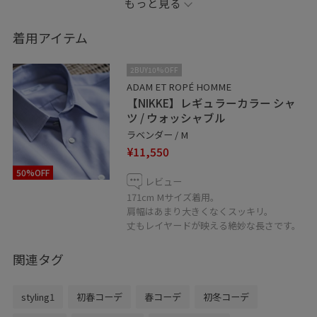
もっと見る
——————————————————————————————
着用アイテム
☆お知らせ☆
2BUY10%OFF
新しいJUNのアプリにはお気に入りのショップ、
ADAM ET ROPÉ HOMME
【NIKKE】レギュラーカラー シャ
スタッフ、スタイリングを♡をタップして保存していた
ツ / ウォッシャブル
だけます。
ラベンダー / M
《お気に入り》からすぐにご覧いただけますのでとても
¥11,550
便利！
50%OFF
是非ご活用下さい！
レビュー
171cm Mサイズ着用。
肩幅はあまり大きくなくスッキリ。
ルクア大阪店では、代引き通販対応も承っております。
丈もレイヤードが映える絶妙な長さです。
是非お気軽にお問い合わせ下さいませ！
関連タグ
営業時間 : 10:30〜20:30
Tel 06-6151-1362(HOMME)
styling1
初春コーデ
春コーデ
初冬コーデ