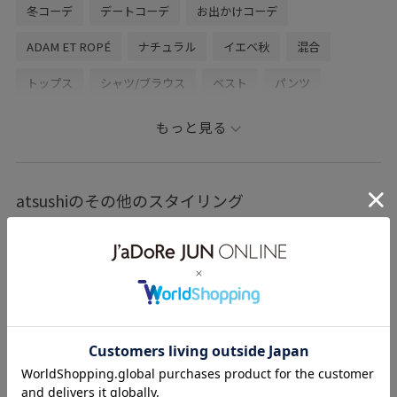
——————————————————————————————
冬コーデ
デートコーデ
お出かけコーデ
ADAM ET ROPÉ
ナチュラル
イエベ秋
混合
トップス
シャツ/ブラウス
ベスト
パンツ
デニムパンツ
GMG05110
GMM05110
GMS05240
もっと見る
ADAM ET ROPE'_JEANS
adametrope_jeans
Mdenim_pickup
M定番_pickup
atsushiのその他のスタイリング