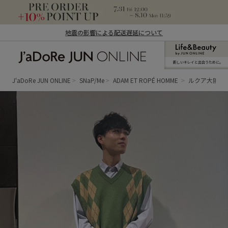
地震の影響による配送遅延について
新しいキレイと出合うために。
J'aDoRe JUN ONLINE（ジャドール ジュ
ン オンライン）
J'aDoRe JUN ONLINE
SNaP/Me
ADAM ET ROPÉ HOMME
ルクア大阪 H