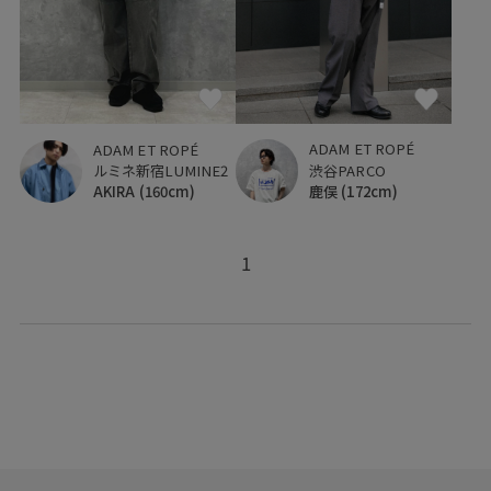
ADAM ET ROPÉ
ADAM ET ROPÉ
渋谷PARCO
ルミネ新宿LUMINE2
鹿俣
(172cm)
AKIRA
(160cm)
1