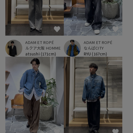
ADAM ET ROPÉ
ADAM ET ROPÉ
ルクア大阪 HOMME
なんばCITY
atsushi
(171cm)
RYU
(167cm)