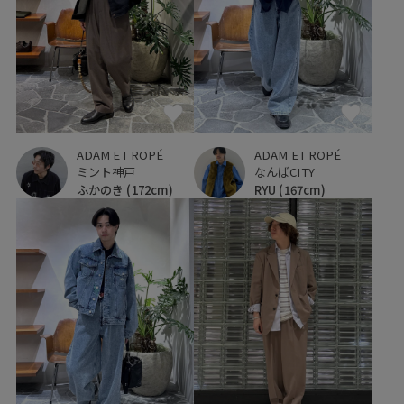
ADAM ET ROPÉ
ADAM ET ROPÉ
ミント神戸
なんばCITY
ふかのき
(172cm)
RYU
(167cm)