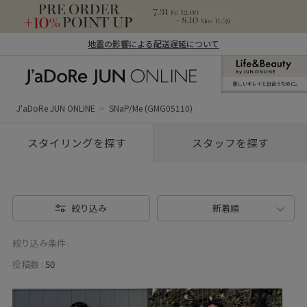
地震の影響による配送遅延について
新しいキレイと出合うために。
J'aDoRe JUN ONLINE（ジャドール ジュ
ン オンライン）
J'aDoRe JUN ONLINE
SNaP/Me (GMG05110)
スタイリングを探す
スタッフを探す
絞り込み
新着順
絞り込み条件 :
投稿数 :
50