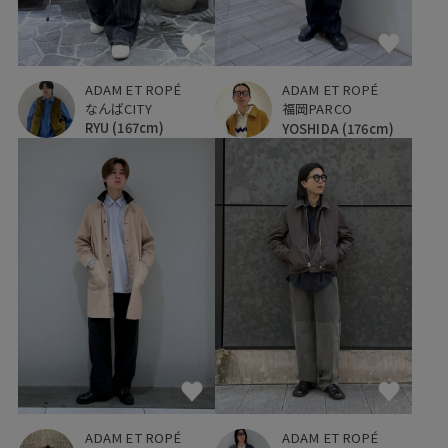
ADAM ET ROPÉ
ADAM ET ROPÉ
なんばCITY
福岡PARCO
RYU
(167cm)
YOSHIDA
(176cm)
ADAM ET ROPÉ
ADAM ET ROPÉ