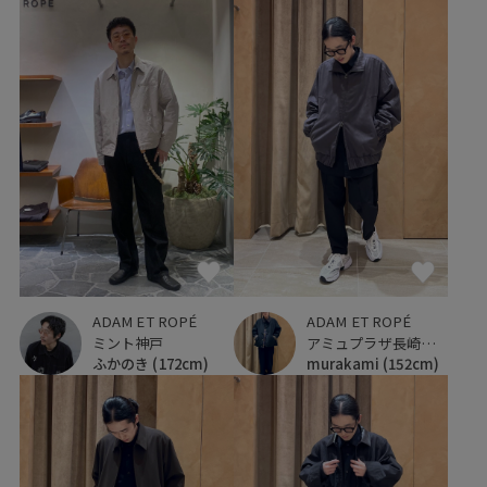
ADAM ET ROPÉ
ADAM ET ROPÉ
ミント神戸
アミュプラザ長崎新館
ふかのき
(172cm)
murakami
(152cm)