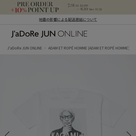
地震の影響による配送遅延について
J'aDoRe JUN ONLINE（ジャドール ジュ
ン オンライン）
J'aDoRe JUN ONLINE
ADAM ET ROPÉ HOMME
(ADAM ET ROPÉ HOMME)