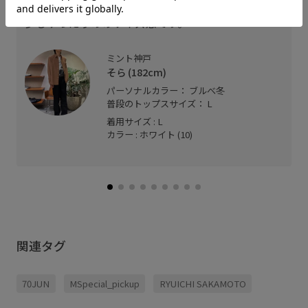
182cm細身でLサイズ着用。
少しゆったりめのサイズ感です。
ミント神戸
そら (182cm)
パーソナルカラー： ブルべ冬
普段のトップスサイズ： L
着用サイズ : L
カラー : ホワイト (10)
関連タグ
70JUN
MSpecial_pickup
RYUICHI SAKAMOTO