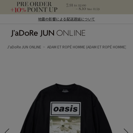
地震の影響による配送遅延について
J'aDoRe JUN ONLINE（ジャドール ジュ
ン オンライン）
J'aDoRe JUN ONLINE
ADAM ET ROPÉ HOMME
(ADAM ET ROPÉ HOMME)