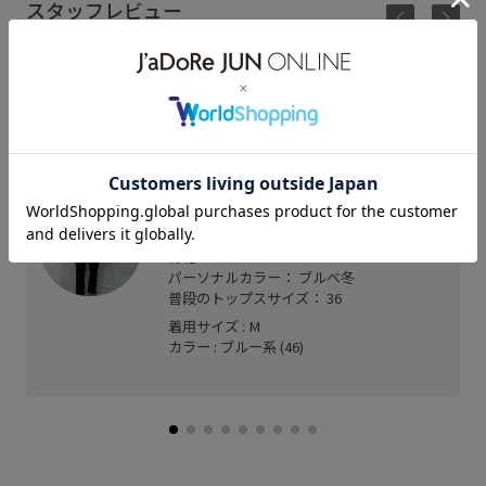
スタッフレビュー
身長162cmでMサイズ着用。身幅が細身のシルエッ
トなのでメンズのアイテムですが大きさはそんなに
気にならなかったです。着丈は少し長めでお尻にか
かるくらいでした。
渋谷PARCO
せきぐち (162cm)
骨格： ウェーブ
パーソナルカラー： ブルべ冬
普段のトップスサイズ： 36
着用サイズ : M
カラー : ブルー系 (46)