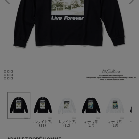
ホワイト系
ホワイト系
キナリ系
キナリ系
ベー
(11)
(12)
(17)
(18)
(2
ADAM ET ROPÉ HOMME