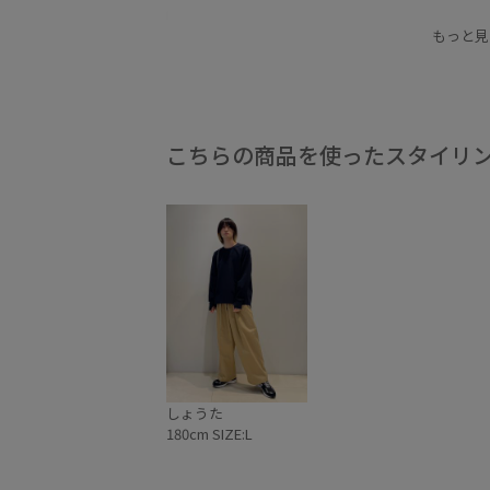
リラックス感
ロングスリーブ
伸縮性
光
もっと見
こちらの商品を使ったスタイリ
しょうた
180cm SIZE:L