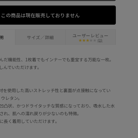
この商品は現在販売しておりません
ユーザーレビュー
明
サイズ／詳細
(2)
んだ機能性、1枚着でもインナーでも重宝する万能な一枚。
しんでいただけます。
の素材を使用した高いストレッチ性と裏面が点接触になってい
リウレタン。
凹凸状、かつドライタッチな質感になっており、吸水した水
され、肌への濡れ戻りが少ないのも特徴。
に長く着用していただけます。