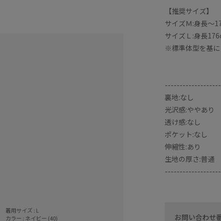
【推奨サイズ】
サイズＭ:身長〜17
サイズＬ:身長176
※標準体型を基に
-------------------
裏地:なし
光沢感:ややあり
透け感:なし
ポケット:なし
伸縮性:あり
生地の厚さ:普通
-------------------
着用サイズ : L
お問い合わせ
カラー : ネイビー (40)