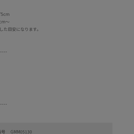
5cm
cm〜
した目安になります。
----
----
番号
GMM05130