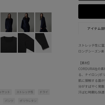
ネイビー (40)
M
×
L
×
アイテム説
ストレッチ性に富
ロングシーズン楽
【素材】
CORDURA社
る、ナイロン/ポ
肌に接触する面が
分がすばやく発散
汗ばむ時期も快適
ャケット
ストレッチ性
ドライ
パンツ
ポリウレタン