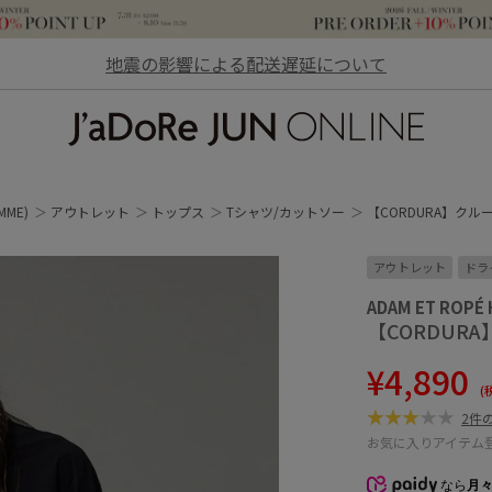
地震の影響による配送遅延について
JaDoRe JUN ONLINE
MME)
アウトレット
トップス
Tシャツ/カットソー
【CORDURA】クル
アウトレット
ドラ
ADAM ET ROPÉ
【CORDUR
¥4,890
(
2件
お気に入りアイテム
なら
月々