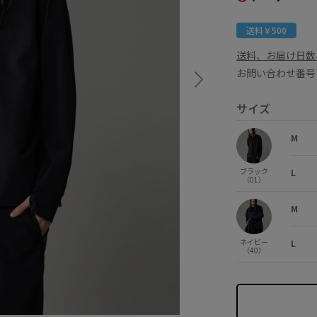
送料￥500
送料、お届け日数
お問い合わせ番号 
サイズ
M
ブラック
L
（01）
M
ネイビー
L
（40）