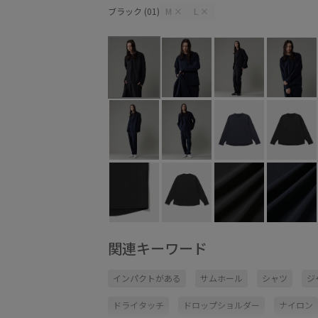
ブラック (01)
M
×
L
×
関連キーワード
インパクトがある
サムホール
シャツ
ジ
ドライタッチ
ドロップショルダー
ナイロン