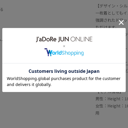
【デザイン・シル
沢感
快適
長く使える
る
一枚着としてもイ
強調されたドロッ
ただけます。
裾は前後差があり
ング
せた裾が特徴。
全てみる
袖口にはサムホー
※同素材のジャケ
※同素材のパンツ
【モデル情報】
男性：Height：18
女性：Height：16
用