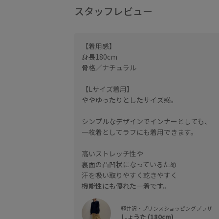
スタッフレビュー
【着用感】
身長180cm
骨格／ナチュラル
【Lサイズ着用】
ややゆったりとしたサイズ感。
シンプルなデザインでインナーとしても、
一枚着としてラフにも着用できます。
高いストレッチ性や
裏面の凸凹状になっているため
汗を吸い取りやすく乾きやすく
機能性にも優れた一着です。
軽井沢・プリンスショッピングプラザ
しょうた (180cm)