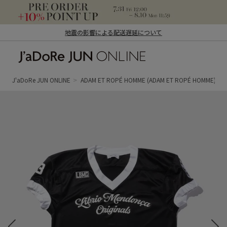
地震の影響による配送遅延について
J'aDoRe JUN ONLINE（ジャドール ジュ
ン オンライン）
J'aDoRe JUN ONLINE
ADAM ET ROPÉ HOMME
(ADAM ET ROPÉ HOMME)