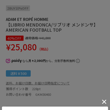
2BUY10%OFF
ADAM ET ROPÉ HOMME
【LIBRIO MENDONCA/リブリオ メンドンサ】
AMERICAN FOOTBALL TOP
40%OFF
通常価格:
¥41,800
¥25,080
(税込)
なら
月々2,090円
から。分割手数料無料
送料￥500
送料、お届け日数、お届け日時指定について
獲得ポイント数
228pt
お問い合わせ番号 GKM36460