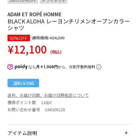
2BUY10%OFF
ドライタッチ
ADAM ET ROPÉ HOMME
BLACK ALOHA レーヨンチリメンオープンカラー
シャツ
50%OFF
通常価格:
¥24,200
¥12,100
(税込)
なら
月々1,008円
から。分割手数料無料
送料￥500
送料、お届け日数、お届け日時指定について
獲得ポイント数
110pt
お問い合わせ番号 GMG06120
アイテム説明