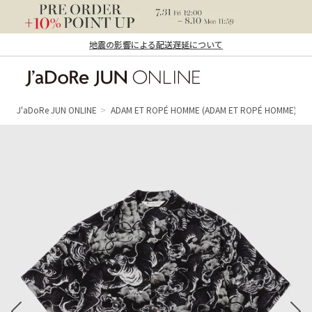
地震の影響による配送遅延について
J'aDoRe JUN ONLINE（ジャドール ジュ
ン オンライン）
J'aDoRe JUN ONLINE
ADAM ET ROPÉ HOMME
(ADAM ET ROPÉ HOMME)