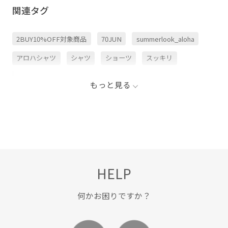
関連タグ
2BUY10%OFF対象商品
70JUN
summerlook_aloha
アロハシャツ
シャツ
ショーツ
スッキリ
ドライ
ドライタッチ
ドレープ感
パンツ
もっと見る
フルレングス
モノトーン
リラックス感
和装
夏の機能素材アイテム
抜け感
柔らかい風合い
浴衣
着物
肌離れが良い
HELP
何かお困りですか？