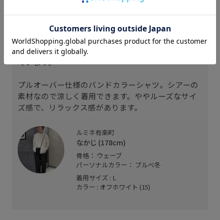
スタッフレビュー
178cm、痩せ型、骨格ウェーブでLサイズを着用し
ています。
プルオーバー仕様のバンドカラーシャツ。シアーの
素材なので涼しく着用できます。ややルーズなサイ
ズ感で、リラックス感があります。
ルミネ有楽町
なかじ (178cm)
骨格： ウェーブ
パーソナルカラー： ブルべ冬
着用サイズ : L
カラー : オフホワイト (15)