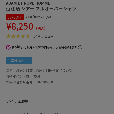
ADAM ET ROPÉ HOMME
近江晒 シアー プルオーバーシャツ
50%OFF
通常価格:
¥16,500
¥8,250
(税込)
1件のレビュー
なら
月々1,375円
から。分割手数料無料
送料￥500
送料、お届け日数、お届け日時指定について
獲得ポイント数
75pt
お問い合わせ番号 GMG06060
アイテム説明