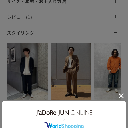
サイズ・素材・お手入れ方法
レビュー (1)
スタイリング
なかじ
ふかのき
AKIRA
178cm SIZE:L
172cm SIZE:M
160cm SIZE:M