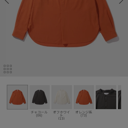
チャコール
オフホワイ
オレンジ系
(06)
ト
(73)
(15)