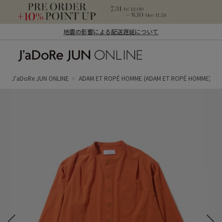
地震の影響による配送遅延について
J'aDoRe JUN ONLINE（ジャドール ジュ
ン オンライン）
J'aDoRe JUN ONLINE
ADAM ET ROPÉ HOMME
(ADAM ET ROPÉ HOMME)