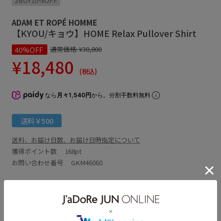
2BUY10%OFF
ADAM ET ROPÉ HOMME
【KYOU/キョウ】HOME Relax Pullover Shirt
40%OFF
通常価格:
¥30,800
¥18,480
(税込)
なら
月々1,540円
から。分割手数料無料
送料￥500
送料、お届け日数、お届け日時指定について
獲得ポイント数
168pt
お問い合わせ番号 GKM46060
アイテム説明