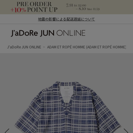
地震の影響による配送遅延について
J'aDoRe JUN ONLINE（ジャドール ジュ
ン オンライン）
J'aDoRe JUN ONLINE
ADAM ET ROPÉ HOMME
(ADAM ET ROPÉ HOMME)