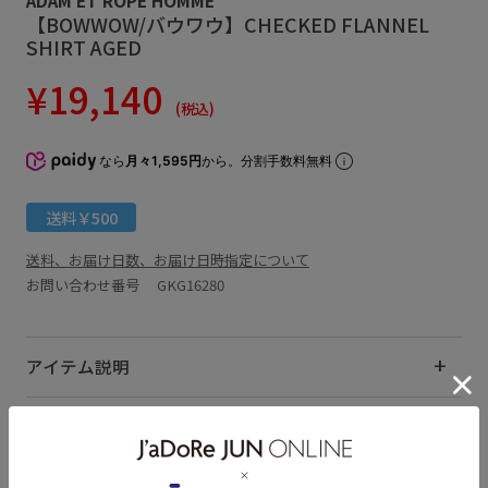
【BOWWOW/バウワウ】CHECKED FLANNEL
SHIRT AGED
¥19,140
(税込)
なら
月々1,595円
から。分割手数料無料
送料￥500
送料、お届け日数、お届け日時指定について
お問い合わせ番号 GKG16280
アイテム説明
サイズ・素材・お手入れ方法