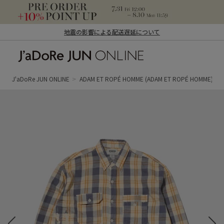
地震の影響による配送遅延について
J'aDoRe JUN ONLINE（ジャドール ジュ
ン オンライン）
J'aDoRe JUN ONLINE
ADAM ET ROPÉ HOMME
(ADAM ET ROPÉ HOMME)