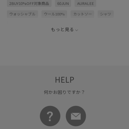
2BUY10%OFF対象商品
60JUN
AURALEE
ウォッシャブル
ウール100%
カットソー
シャツ
ニット
リラックス感
夏の機能素材アイテム
布帛
もっと見る
HELP
何かお困りですか？