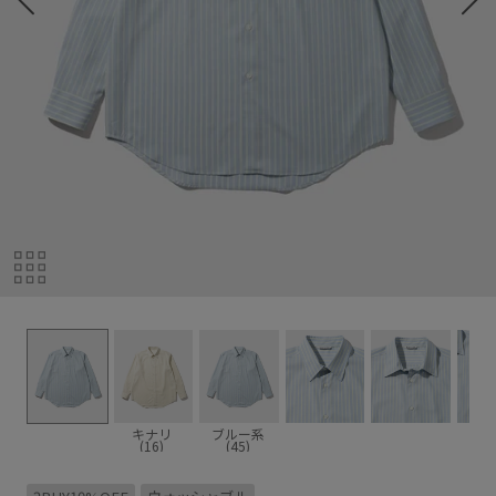
キナリ
ブルー系
(16)
(45)