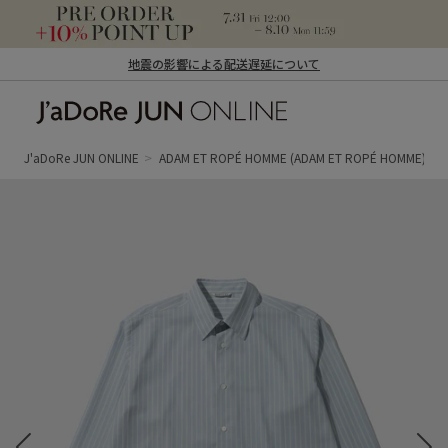
地震の影響による配送遅延について
J'aDoRe JUN ONLINE（ジャドール ジュ
ン オンライン）
J'aDoRe JUN ONLINE
ADAM ET ROPÉ HOMME
(ADAM ET ROPÉ HOMME)