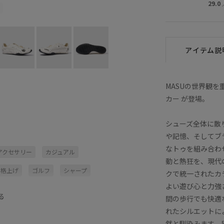
29.0
アイテム説
MASUの世界観を重
カー が登場。
シューズ全体に散
や記憶、そしてブ
なトゥを組み合わ
アクセサリー
カジュアル
動と熱狂を、現代
を格上げ
ゴルフ
シャープ
クで統一されたカ
よい遊び心と力強
グ
幅広
快適
快適なはき心地
る
間の歩行でも快適
れたシルエットに
然と馴染みます。