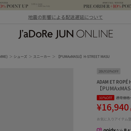
地震の影響による配送遅延について
JaDoRe JUN ONLINE
MME)
シューズ
スニーカー
【PUMAxMASU】H-STREET MASU
2BUY10%OFF
ADAM ET ROPÉ
【PUMAxMAS
30%OFF
通常価格
¥16,940
お気に入りアイテム
なら
月々1