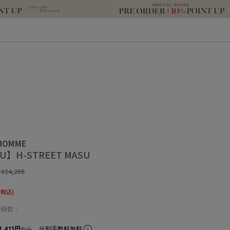
 HOMME
U】H-STREET MASU
:
¥24,200
(税込)
登録数：
,411円
から。分割手数料無料