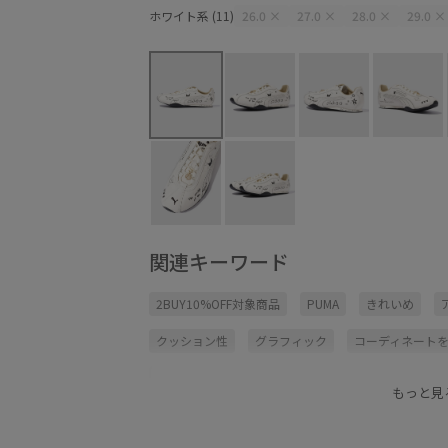
ホワイト系 (11)
26.0
×
27.0
×
28.0
×
29.0
×
関連キーワード
2BUY10%OFF対象商品
PUMA
きれいめ
クッション性
グラフィック
コーディネート
シューズ
スニーカー
スポーツ
ランニン
もっと見
軽量性