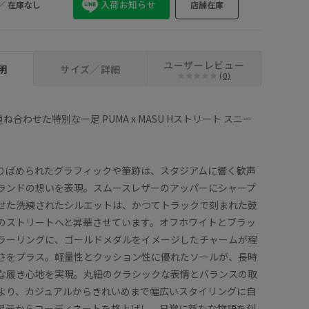
入荷お知らせ
／
在庫なし
店舗在庫
ユーザーレビュー
明
サイズ／詳細
(0)
ね合わせた特別な一足 PUMA x MASU Hストリート スニー
りばめられたグラフィックや筆跡は、スタジアムに響く歓声
ランドの想いを表現。スムースレザーのアッパーにシャープ
せた洗練されたシルエットは、かつてトラックで刻まれた鼓
のストリートへと昇華させています。オフホワイトとブラッ
ラーリングに、ゴールドメダルをイメージしたチャームが程
さをプラス。軽量性とクッション性に優れたソールが、長時
な履き心地を実現。丸紐のクラシックな表情とバランスの取
より、カジュアルからきれいめまで幅広いスタイリングに自
足元からコーディネートを格上げし、日常に新たな物語を刻