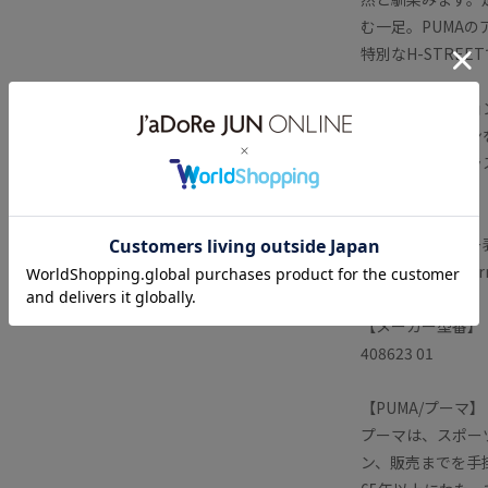
む一足。PUMA
特別なH-STREE
日本発ファッショ
ーカイブデザイン
メッセージをプラ
ョンです。
【メーカーカラー表
Warm White-War
【メーカー型番】
408623 01
【PUMA/プーマ】
プーマは、スポー
ン、販売までを手