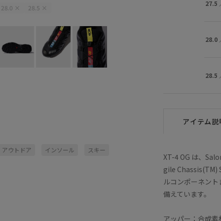
27.5
28.0
×
28.5
×
28.0
28.5
アイテム説
アウトドア
インソール
スキー
XT-4 OG は、
gile Chassi
ルコンポーネント
備えています。
アッパー：合成素