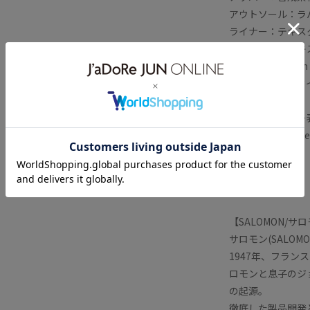
アウトソール：ラ
ライナー：テキス
インソール：テキ
ドロップ：10mm
シューレースのタイプ：
【メーカーカラー表
Black Ebony Silve
【メーカー型番】
L47132900
【SALOMON/サ
サロモン(SALO
1947年、フラ
ロモンと息子のジ
の起源。
徹底した製品開発