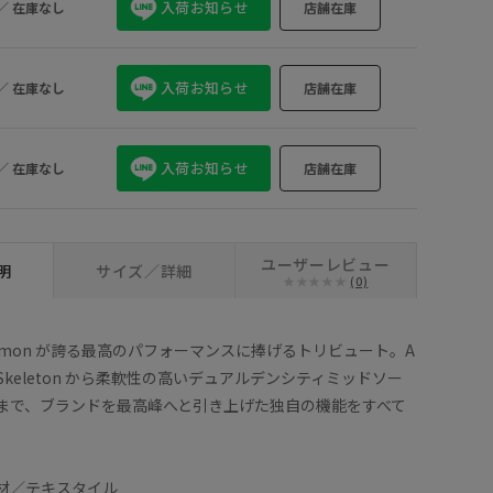
入荷お知らせ
／
在庫なし
店舗在庫
入荷お知らせ
／
在庫なし
店舗在庫
入荷お知らせ
／
在庫なし
店舗在庫
ユーザーレビュー
明
サイズ／詳細
(0)
Salomon が誇る最高のパフォーマンスに捧げるトリビュート。A
s(TM) Skeleton から柔軟性の高いデュアルデンシティミッドソー
まで、ブランドを最高峰へと引き上げた独自の機能をすべて
材／テキスタイル