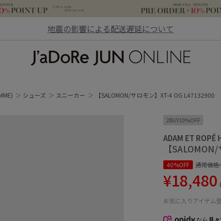
地震の影響による配送遅延について
JaDoRe JUN ONLINE
MME)
シューズ
スニーカー
【SALOMON/サロモン】XT-4 OG L47132900
2BUY10%OFF
ADAM ET ROPÉ
【SALOMON/
40%OFF
通常価格
¥18,480
お気に入りアイテム
なら
月々