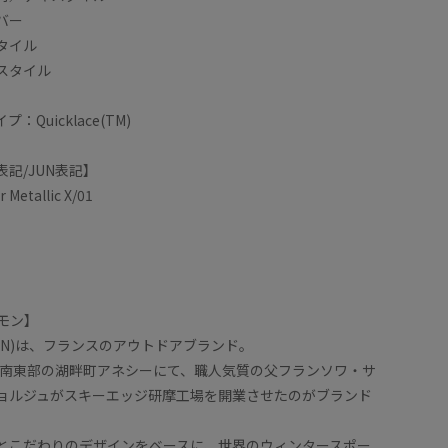
バー
タイル
スタイル
Quicklace(TM)
記/JUN表記】
r Metallic X/01
ロモン】
MON)は、フランスのアウトドアブランド。
ンス南東部の湖畔町アネシーにて、職人気質の父フランソワ・サ
ョルジュがスキーエッジ研摩工場を開業させたのがブランド
とこだわりのデザインをベースに、世界のウィンタースポー