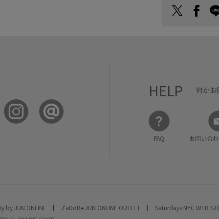
HELP
何かお
FAQ
お問い合わ
ty by JUN ONLINE
J'aDoRe JUN ONLINE OUTLET
Saturdays NYC WEB S