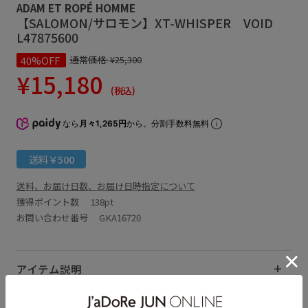
ADAM ET ROPÉ HOMME
【SALOMON/サロモン】XT-WHISPER VOID
L47875600
40%OFF
通常価格:
¥25,300
¥15,180
(税込)
なら
月々1,265円
から。分割手数料無料
送料￥500
送料、お届け日数、お届け日時指定について
獲得ポイント数
138pt
お問い合わせ番号 GKA16720
アイテム説明
サイズ・素材・お手入れ方法