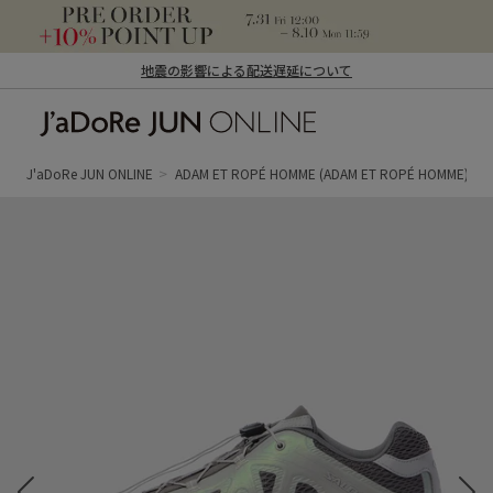
地震の影響による配送遅延について
J'aDoRe JUN ONLINE（ジャドール ジュ
ン オンライン）
J'aDoRe JUN ONLINE
ADAM ET ROPÉ HOMME
(ADAM ET ROPÉ HOMME)