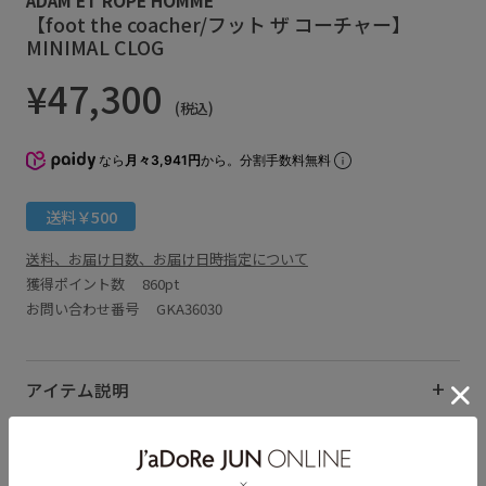
【foot the coacher/フット ザ コーチャー】
MINIMAL CLOG
¥47,300
(税込)
なら
月々3,941円
から。分割手数料無料
送料￥500
送料、お届け日数、お届け日時指定について
獲得ポイント数
860pt
お問い合わせ番号 GKA36030
アイテム説明
サイズ・素材・お手入れ方法