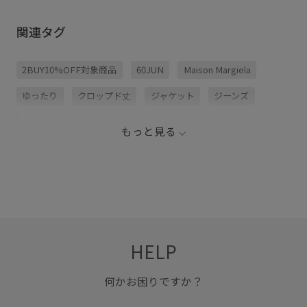
関連タグ
2BUY10%OFF対象商品
60JUN
Maison Margiela
ゆったり
クロップド丈
ジャケット
ジーンズ
ステッチ
タイト
デニム生地
切りっぱなし
もっと見る
自然な色落ち
HELP
何かお困りですか？