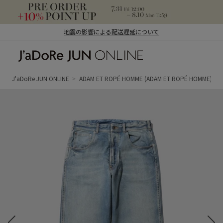
地震の影響による配送遅延について
J'aDoRe JUN ONLINE（ジャドール ジュ
ン オンライン）
J'aDoRe JUN ONLINE
ADAM ET ROPÉ HOMME
(ADAM ET ROPÉ HOMME)