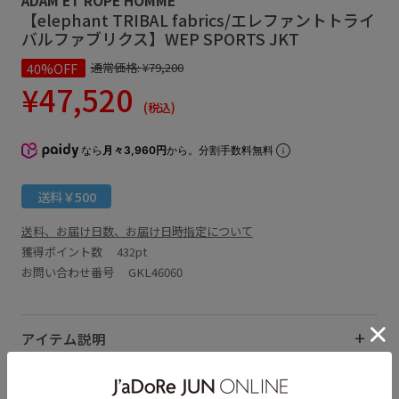
【elephant TRIBAL fabrics/エレファントトライ
バルファブリクス】WEP SPORTS JKT
40%OFF
通常価格:
¥79,200
¥47,520
(税込)
なら
月々3,960円
から。分割手数料無料
送料￥500
送料、お届け日数、お届け日時指定について
獲得ポイント数
432pt
お問い合わせ番号 GKL46060
アイテム説明
サイズ・素材・お手入れ方法