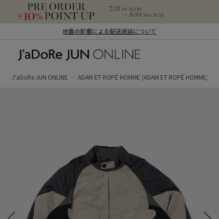
地震の影響による配送遅延について
J'aDoRe JUN ONLINE（ジャドール ジュ
ン オンライン）
J'aDoRe JUN ONLINE
ADAM ET ROPÉ HOMME
(ADAM ET ROPÉ HOMME)