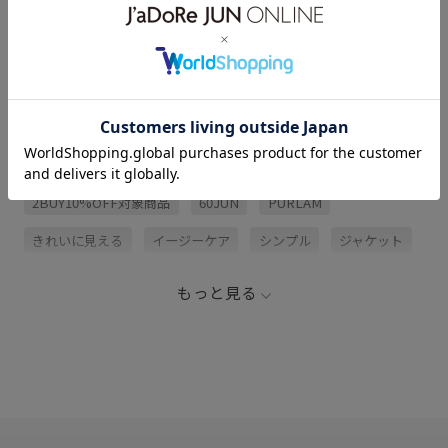
サイズ・素材・お手入れ方法
関連タグ
2BUY10%OFF対象商品
60JUN
PURLAM
きれいに見える
イージーケア
シンプル
ジャケット
ニット
ノーカラージャケット
ハリ感
ローゲージ
もっと見る
上品
夏の機能素材アイテム
天竺
撚糸
落ち感