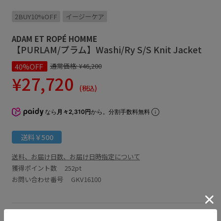
2BUY10%OFF
イージーケア
ADAM ET ROPÉ HOMME
【PURLAM/プラム】Washi/Ry S/S Knit Jacket
40%OFF
通常価格:
¥46,200
¥27,720
(税込)
なら
月々2,310円
から。分割手数料無料
送料￥500
送料、お届け日数、お届け日時指定について
獲得ポイント数
252pt
お問い合わせ番号 GKV16100
アイテム説明