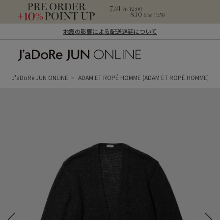
地震の影響による配送遅延について
J'aDoRe JUN ONLINE（ジャドール ジュ
ン オンライン）
J'aDoRe JUN ONLINE
ADAM ET ROPÉ HOMME
(ADAM ET ROPÉ HOMME)