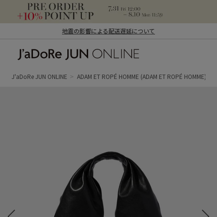
地震の影響による配送遅延について
J'aDoRe JUN ONLINE（ジャドール ジュ
ン オンライン）
J'aDoRe JUN ONLINE
ADAM ET ROPÉ HOMME
(ADAM ET ROPÉ HOMME)