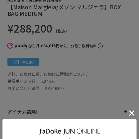
【Maison Margiela/メゾン マルジェラ】BOX
BAG MEDIUM
¥288,200
(税込)
なら
月々24,016円
から。分割手数料無料
送料￥500
送料、お届け日数、お届け日時指定について
獲得ポイント数
5,240pt
お問い合わせ番号 GKX16300
アイテム説明
サイズ・素材・お手入れ方法