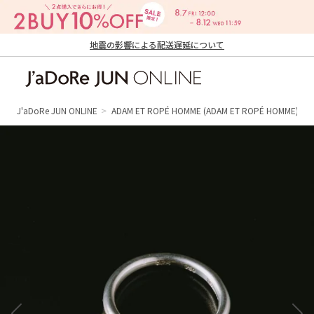
地震の影響による配送遅延について
J'aDoRe JUN ONLINE（ジャドール ジュ
ン オンライン）
J'aDoRe JUN ONLINE
ADAM ET ROPÉ HOMME
(ADAM ET ROPÉ HOMME)