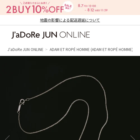
地震の影響による配送遅延について
J'aDoRe JUN ONLINE（ジャドール ジュ
ン オンライン）
J'aDoRe JUN ONLINE
ADAM ET ROPÉ HOMME
(ADAM ET ROPÉ HOMME)