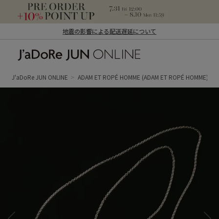
地震の影響による配送遅延について
J'aDoRe JUN ONLINE（ジャドール ジュ
ン オンライン）
J'aDoRe JUN ONLINE
ADAM ET ROPÉ HOMME
(ADAM ET ROPÉ HOMME)