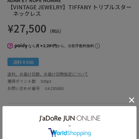
【VINTAGE JEWELRY】TIFFANY トリプルスター
ネックレス
¥27,500
(税込)
なら
月々2,291円
から。分割手数料無料
送料￥500
送料、お届け日数、お届け日時指定について
獲得ポイント数
500pt
お問い合わせ番号 GKZ85880
アイテム説明
サイズ・素材・お手入れ方法