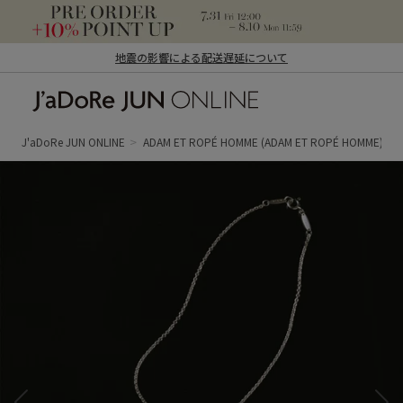
地震の影響による配送遅延について
J'aDoRe JUN ONLINE（ジャドール ジュ
ン オンライン）
J'aDoRe JUN ONLINE
ADAM ET ROPÉ HOMME
(ADAM ET ROPÉ HOMME)