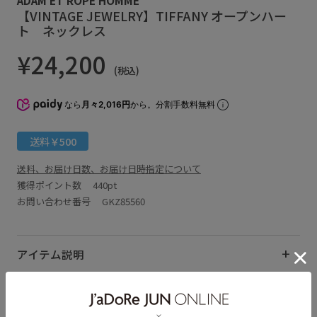
【VINTAGE JEWELRY】TIFFANY オープンハー
ト ネックレス
¥24,200
(税込)
なら
月々2,016円
から。分割手数料無料
送料￥500
送料、お届け日数、お届け日時指定について
獲得ポイント数
440pt
お問い合わせ番号 GKZ85560
アイテム説明
サイズ・素材・お手入れ方法