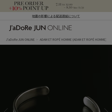
地震の影響による配送遅延について
J'aDoRe JUN ONLINE（ジャドール ジュ
ン オンライン）
J'aDoRe JUN ONLINE
ADAM ET ROPÉ HOMME
(ADAM ET ROPÉ HOMME)