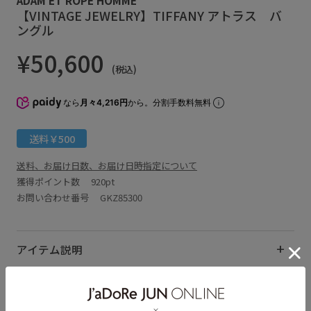
【VINTAGE JEWELRY】TIFFANY アトラス バ
ングル
¥50,600
(税込)
なら
月々4,216円
から。分割手数料無料
送料￥500
送料、お届け日数、お届け日時指定について
獲得ポイント数
920pt
お問い合わせ番号 GKZ85300
アイテム説明
サイズ・素材・お手入れ方法