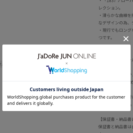
・「1837 ナ
レクション。
・滑らかな曲線を
なデザインの為、
・現行でもロング
つです。
【素材】
・スターリングシ
マル
ミニマル
ヴィンテージ感
【VINTAGEアイ
・USED商品の
ます。
・内袋や外箱は付
・ご購入後の返品
【保証書・納品書
保証書と納品書は