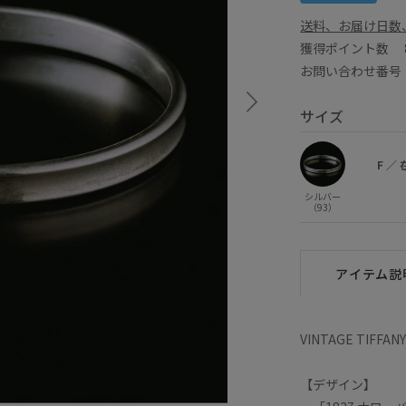
送料、お届け日数
獲得ポイント数
お問い合わせ番号 G
サイズ
F
／
シルバー
（93）
アイテム説
VINTAGE TIFFAN
【デザイン】