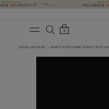
0
J'aDoRe JUN ONLINE
ADAM ET ROPÉ HOMME
(ADAM ET ROPÉ HO