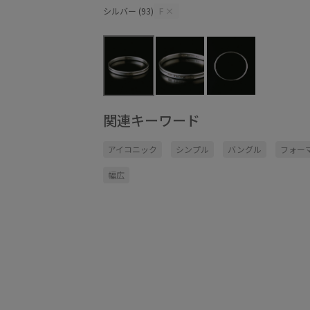
シルバー (93)
F
×
関連キーワード
アイコニック
シンプル
バングル
フォー
幅広