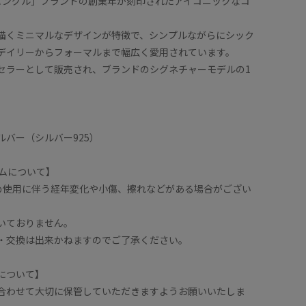
ローバングル」ブランドの創業年が刻印されたアイコニックなコ
描くミニマルなデザインが特徴で、シンプルながらにシック
デイリーからフォーマルまで幅広く愛用されています。
セラーとして販売され、ブランドのシグネチャーモデルの1
ルバー（シルバー925）
テムについて】
ため使用に伴う経年変化や小傷、擦れなどがある場合がござい
いておりません。
・交換は出来かねますのでご了承ください。
について】
合わせて大切に保管していただきますようお願いいたしま