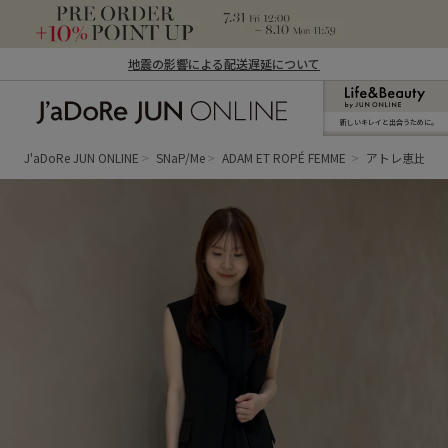
地震の影響による配送遅延について
新しいキレイと出合うために。
J'aDoRe JUN ONLINE（ジャドール ジュ
ン オンライン）
J'aDoRe JUN ONLINE
SNaP/Me
ADAM ET ROPÉ FEMME
アトレ恵比寿