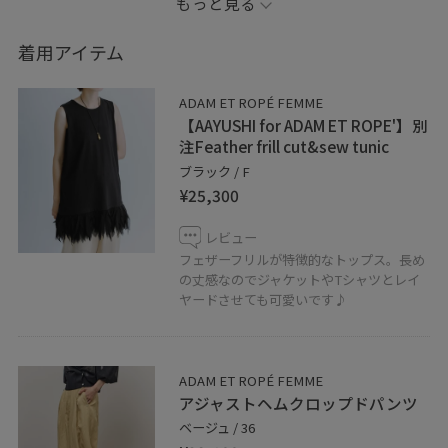
もっと見る
裾はフリルのボリューム感がありつつもボディはミニマ
ルなシルエットなのでレイヤードもしやすくおすすめで
着用アイテム
す!
ADAM ET ROPÉ FEMME
パンツも新作アイテムですが軽くて履きやすかったので
【AAYUSHI for ADAM ET ROPE'】別
ぜひ店頭にて試してみてくださいね^ ^
注Feather frill cut&sew tunic
ブラック / F
¥25,300
-----------------------------------------------------------
レビュー
【Instagram】
フェザーフリルが特徴的なトップス。長め
@adam_t.rina
の丈感なのでジャケットやTシャツとレイ
ヤードさせても可愛いです♪
【ADAM ET ROPÉ ATRE EBISU】
東京都渋谷区恵比寿南1-6-1 アトレ恵比寿西館 3F
Tel.03-5708-5356
ADAM ET ROPÉ FEMME
アジャストヘムクロップドパンツ
ベージュ / 36
アトレ恵比寿店では通販も承っておりますのでお気軽に