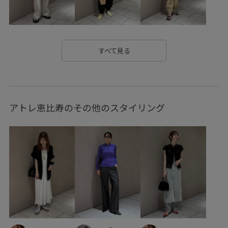
バランスが良い
フェミニン
フリル
プルオーバー
ミニマル
モード
リネン
レザー調
上品
別注アイテム
安定感
安定感のあるヒール
幅広
すべて見る
抜け感
撥水バッグ
普段使い
華やか
落ち感
薄手
アトレ恵比寿のその他のスタイリング