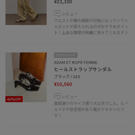
¥23,100
お問い合わせください！
レビュー
また、LINEで在庫のお問い合わせやご相談もお待ちして
ウエストや裾の調節が可能になっていてシ
います♪
ルエットが変えられるのがおすすめポイン
ト！上品な艶感が綺麗に見せてくれます♪
是非お気軽にLINEをご利用くださいませ。
LINEでアトレ恵比寿スタッフに相談は【友だち追加】を
2BUY10%OFF
タップをして下さい↓↓
ADAM ET ROPÉ FEMME
ヒールストラップサンダル
ブラック / 24.5
¥10,560
レビュー
40%OFF
普段通りのサイズ感で大丈夫でした。ヒー
ルですが安定感があり履きやすかったで
す！