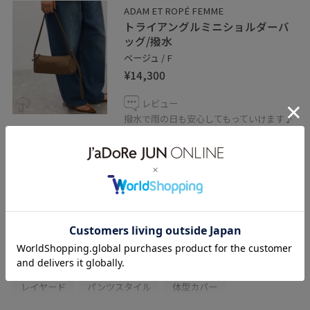
ADAM ET ROPÉ FEMME
トライアングルミニショルダーバ
ッグ/撥水
ベージュ / F
¥14,300
レビュー
撥水で雨の日も安心してもっていけます♪
さらっとした素材が涼しげで可愛いです
関連タグ
初春コーデ
春コーデ
初夏コーデ
夏コーデ
デートコーデ
お出かけコーデ
旅行コーデ
アウトドアコーデ
ストリート
大人カジュアル
レイヤード
パンツスタイル
体型カバー