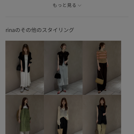
カジュアルコーデ
シンプルコーデ
きれいめコーデ
もっと見る
ベーシック
ADAM ET ROPÉ
イエベ春
トップス
Tシャツ/カットソー
パンツ
バッグ
rinaのその他のスタイリング
ショルダーバッグ
シューズ
サンダル
EUM76400
GAA06180
GAS06270
GAX06410
1枚あると便利
AAYUSHI
AAYUSHI別注
Tシャツ
Wbottoms_pickup
おすすめトップス
きれいめ
ふんわり
アダムエロぺボトム
アダムエロぺ雑貨
アダムボトム
カジュアル
カーディガン
クロップドパンツ
クロップド丈
シアー
シアーカーディガン
シンプル
スクエアトゥ
ストラップ
ソックス
ニット