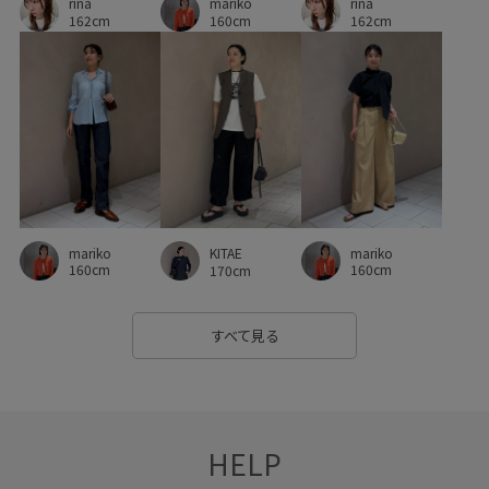
rina
rina
mariko
162cm
162cm
160cm
mariko
mariko
KITAE
160cm
160cm
170cm
すべて見る
HELP