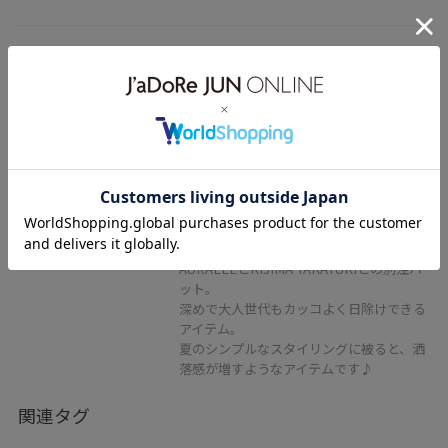
ADAM ET ROPÉ FEMME
【AURALEE(オーラリー)】
GARMENT-DYED FINX CHINO
BUCKET HAT MADE BY KIJIMA
TAKAYUKI
ネイビー / F
¥18,480
30%OFF
レビュー
AURALEEとKIJIMA TAKAYUKIとの別注ハ
ット。
深めで大人世代もカッコよく日除けできる
アイテム。
夏のシンプルなスタイリングに被ると、洒
落感が増すようなアイテムです♪
関連タグ