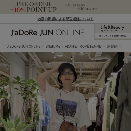
地震の影響による配送遅延について
新しいキレイと出合うために。
J'aDoRe JUN ONLINE（ジャドール ジュ
ン オンライン）
J'aDoRe JUN ONLINE
SNaP/Me
ADAM ET ROPÉ FEMME
京都店
まつ