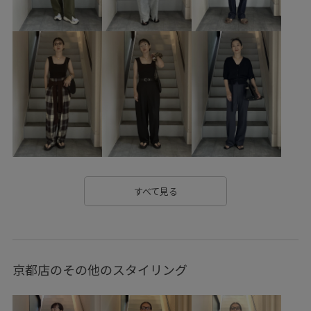
サテン
シルエットがきれい
シワになりにくい
スエード
ストラップ
タウンユース
タック
ツイル生地
トップス
ドレス
ナイロン
ナチュラル
ニット
ピーチ
フィットネス
フィット感
ブラウス
ベルト
ベーシック
ポリエステル
ポーチ
メッシュ
メッシュ素材
ユニセックス
ロゴプリント
ワイドパンツ
すべて見る
ヴィンテージ
ヴィンテージ感
合わせやすい
安定感
小さいポーチ
小物
布帛
幅広
水着
落ち感
京都店のその他のスタイリング
落ち着いた色
超長綿
通気性