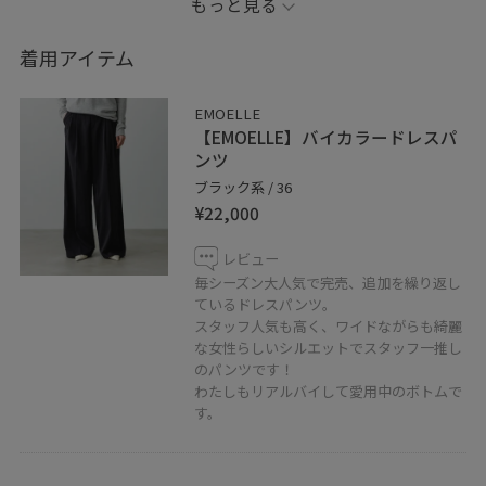
もっと見る
ゆるめのTシャツとワイドパンツだけだと、
家着みたいだなぁ、でもインしたくない！という時、
着用アイテム
Tシャツの後ろをくくって、垂れた部分を中に入れ込み
前身頃は少し上に引き上げるとバランス良く着れますよ
EMOELLE
♪
【EMOELLE】バイカラードレスパ
ンツ
アクセサリーや小物は必須アイテム。
ブラック系 / 36
¥22,000
Tシャツとパンツだけでも、小物をちゃんとしていると
大人のこなれ感あるスタイリングが完成します！
レビュー
毎シーズン大人気で完売、追加を繰り返し
個人Instagramで、動画でも載せていますので
ているドレスパンツ。
スタッフ人気も高く、ワイドながらも綺麗
ぜひチェックしてみてくださいね♪
な女性らしいシルエットでスタッフ一推し
↓↓
のパンツです！
https://www.instagram.com/adam_naomioyatsu
わたしもリアルバイして愛用中のボトムで
す。