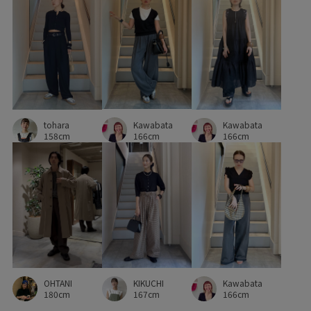
Kawabata
tohara
Kawabata
166cm
158cm
166cm
OHTANI
KIKUCHI
Kawabata
180cm
167cm
166cm