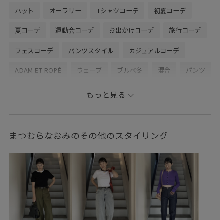
ハット
オーラリー
Tシャツコーデ
初夏コーデ
夏コーデ
運動会コーデ
お出かけコーデ
旅行コーデ
フェスコーデ
パンツスタイル
カジュアルコーデ
ADAM ET ROPÉ
ウェーブ
ブルべ冬
混合
パンツ
バッグ
ショルダーバッグ
シューズ
サンダル
もっと見る
ファッション雑貨
サングラス
帽子
EUA36760
EUU36100
EUX36080
GAS74002
GMZ06040
まつむらなおみのその他のスタイリング
26SS15
26SS15BI
26SS30
26SS30BI
AURALEE
BIRKENSTOCK
KIJIMA TAKAYUKI
Speedo
きれいめ
なめらか
アウター
インソール
カジュアル
カットソー
コットン
コットン100%