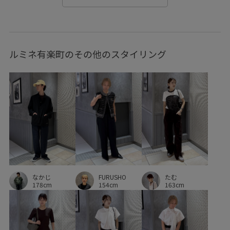
伸縮性
別注アイテム
定番
布帛
快適
快適なはき心地
美シルエット
薄手
透け感
ルミネ有楽町のその他のスタイリング
透け感がない
通気性
FURUSHO
なかじ
たむ
154cm
178cm
163cm