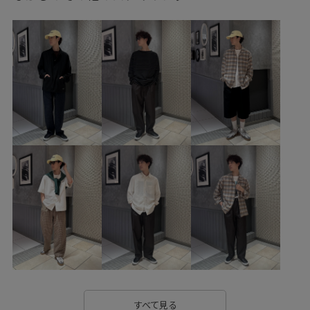
バッグ
ショルダーバッグ
シューズ
スニーカー
BFA36000
GKG16050
GKX16060
GMS06260
2025_49W_BO
2025_52W_BO
26SS30
26ss_act
homme_ex_2026
Mens_GW
MSpecial_pickup
summerlook_act
summerlook_frenchlinen
お手入れしやすい
ふくらみ
インソール
イージーケア
ウエストがゴム
オーバーサイズ
カジュアル
コスプレ
コットン
シャツ
シンプル
スタイリッシュ
ストレスフリー
ストレッチ性
スリッポン
スーピマコットン
フィット感
ブルゾン
ポリエステル
リラックス感
ロゴプリント
上品
すべて見る