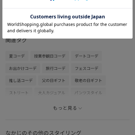
レビュー
コンパクトな見た目ですが、申し分ない容
量。クリーンで都会的な雰囲気。幅広いコ
ーデと相性がよいです。
関連タグ
夏コーデ
授業参観日コーデ
デートコーデ
お出かけコーデ
旅行コーデ
フェスコーデ
推し活コーデ
父の日ギフト
敬老の日ギフト
ストリート
大人カジュアル
パンツスタイル
カジュアルコーデ
シンプルコーデ
きれいめコーデ
もっと見る
ADAM ET ROPÉ
ウェーブ
ブルべ冬
高身長
トップス
シャツ/ブラウス
パンツ
カーゴパンツ
なかじのその他のスタイリング