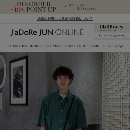
地震の影響による配送遅延について
新しいキレイと出合うために。
J'aDoRe JUN ONLINE（ジャドール ジュ
ン オンライン）
J'aDoRe JUN ONLINE
SNaP/Me
ADAM ET ROPÉ HOMME
ルミネ有楽町