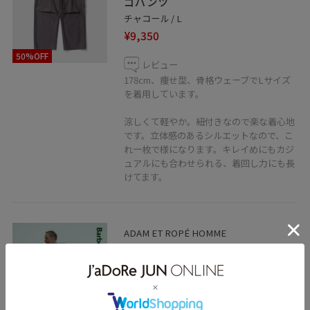
ゴパンツ
チャコール / L
¥9,350
50%OFF
レビュー
178cm、痩せ型、骨格ウェーブでLサイズ
を着用しています。
涼しくて軽やか。紐付きなので楽な着心地
です。立体感のあるシルエットなので、こ
れ一枚で様になります。キレイめにもカジ
ュアルにも合わせられる、着回し力にも長
けてます。
ADAM ET ROPÉ HOMME
《別注》【Barbour/バブアー】EX
TRANSPORT CROSSBODY BAG
ブラック / F
¥13,200