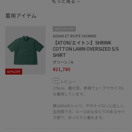
もっと見る
※商品カラーはECページをご覧ください。
着用アイテム
----------------------------
2BUY10%OFF
コーディネートご覧頂きありがとうございます 是非お気
ADAM ET ROPÉ HOMME
【ATON/エイトン】SHRINK
に入り登録もお願い致します◎
COTTON LAWN OVERSIZED S/S
SHIRT
insta→@adam_nakajima
グリーン / 6
¥21,780
40%OFF
レビュー
178cm、痩せ型、骨格ウェーブでサイズ6
を着用しています。
綿100%のシャツ。ややナイロンに近しい
生地感です。ルーズめなゆとりのあるサイ
ズ感で、ゆったりと着れます。