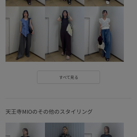
スッキリ
スリット
セットアップ
セットアップ対象商品
タイト
デイリーで活躍
ドロストデザイン
バックスリット
バランスが良い
パンツ
フェイクレザー
ボリューム感
ボーダー
ミュール
ミラー
リネン
ルーズ
ルーズなシルエット
レザー調
ロングスカート
上品
すべて見る
伸縮性
保温性
光沢感
切りっぱなし
別注アイテム
動きやすい
大人っぽい
安定感
天王寺MIOのその他のスタイリング
快適
快適なはき心地
折りたたみ傘
抜け感
着心地が良い
穿き心地が良い
美シルエット
肌見せ
落ち着いた色
足捌きが楽
通気性
長財布