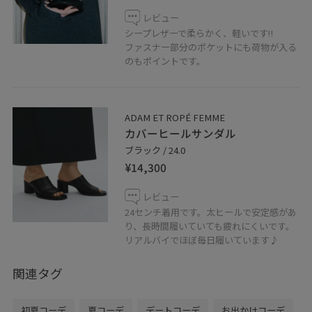
お気軽にお問い合わせくださいませ。
レビュー
06-6771-8117
シープレザーで柔らかく、軽いです‼︎
ファスナー部分のポケットにも荷物が入る
LINEで天王寺ミオスタッフに相談は【友だち追加】をタ
のもポイントです。
ップをして下さい
ADAM ET ROPÉ FEMME
カバーヒールサンダル
ブラック / 24.0
¥14,300
レビュー
24センチ着用です。太ヒールで安定感があ
り、長時間履いていても疲れにくいです。
リアルバイでほぼ毎日履いています♪
関連タグ
初夏コーデ
夏コーデ
デートコーデ
お出かけコーデ