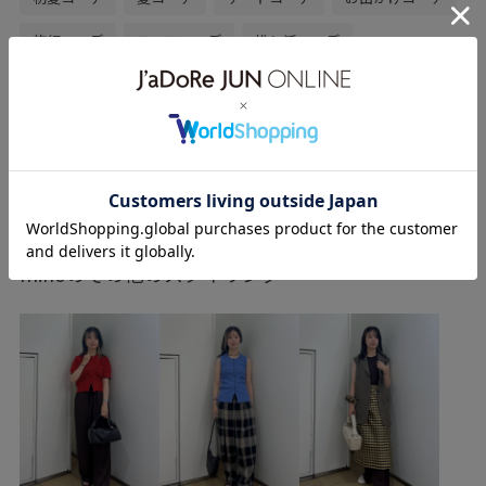
旅行コーデ
フェスコーデ
推し活コーデ
女子会コーデ
大人カジュアル
レイヤード
スカートスタイル
体型カバー
カジュアルコーデ
ADAM ET ROPÉ
ウェーブ
ブルべ冬
敏感
もっと見る
トップス
キャミソール
スカート
バッグ
ショルダーバッグ
シューズ
サンダル
EUC36180
mihoのその他のスタイリング
EUH16080
GAA05131
GAX86050
2026ceremonybi_item
26SS40
Exclusive_GW
MAURIZIO MYKONOS
Miller
SETUP
Wshoes_pickup
ふっくら
アダムエロぺ雑貨
アンダーウェア
シルク
シンプル
シープレザー