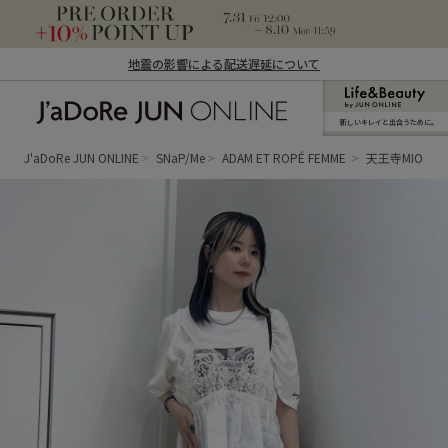
地震の影響による配送遅延について
新しいキレイと出合うために。
J'aDoRe JUN ONLINE（ジャドール ジュ
ン オンライン）
J'aDoRe JUN ONLINE
SNaP/Me
ADAM ET ROPÉ FEMME
天王寺MIO