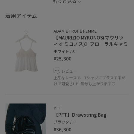
もっと見る
楽にお洒落をテーマで組みました！
着用アイテム
キャミソールをプラスする事で着映えしますね♡
ADAM ET ROPÉ FEMME
夏らしいブルーのストライプ柄が一押しです^ ^
【MAURIZIO MYKONOS(マウリツ
ィオ ミコノス)】フローラルキャミ
JANE SMITH Tシャツ
ホワイト / S
¥25,300
EUM36940 #10/S
¥13,000+税
レビュー
上品なレースで、Tシャツにプラスするだ
是非、チェックして下さいね〜！
けで可愛さUP‼︎気分も上がります♡
お気に入りのスタイリングは『♡』を押して頂くと、お
気に入りタブからチェックしやすくなります！
PFT
フォローも宜しくお願いします♩
【PFT】Drawstring Bag
ブラック / F
¥36,300
天王寺MIO店では通信販売も承っております。