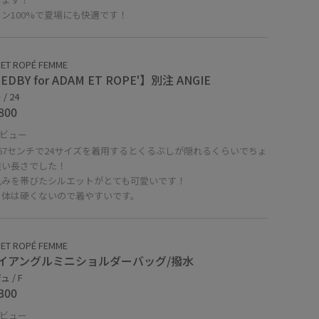
ン100%で夏場にも快適です！
ET ROPÉ FEMME
EDBY for ADAM ET ROPE'】別注 ANGIE
/ 24
800
ビュー
67センチで24サイズを着用するとくるぶしが隠れるくらいでちょ
良い長さでした！
丸みを帯びたシルエットがとても可愛いです！
自体は硬くないので着やすいです。
ET ROPÉ FEMME
イアングルミニショルダーバッグ/撥水
 / F
300
ビュー