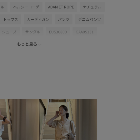
イル
ヘルシーコーデ
ADAM ET ROPÉ
ナチュラル
トップス
カーディガン
パンツ
デニムパンツ
シューズ
サンダル
EUS36800
GAA05131
もっと見る
6SS30
Vネック
Wpickup_items
Wshoes_pickup
アダムエロぺ雑貨
コットン
ショート丈
シンプル
ルアップ
スッキリ
スラックス
デニム合わせ
ドライ
い
フェイクレザー
ベルト
ベーシック
ボリューム感
ルーズ
ルーズなシルエット
レザー調
ワンピース
テム
取り外し可能
大人っぽい
安定感
快適
シルエット
華やか
薄手
軽羽織26SS