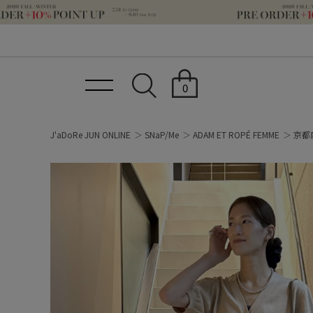
0
J'aDoRe JUN ONLINE
SNaP/Me
ADAM ET ROPÉ FEMME
京都