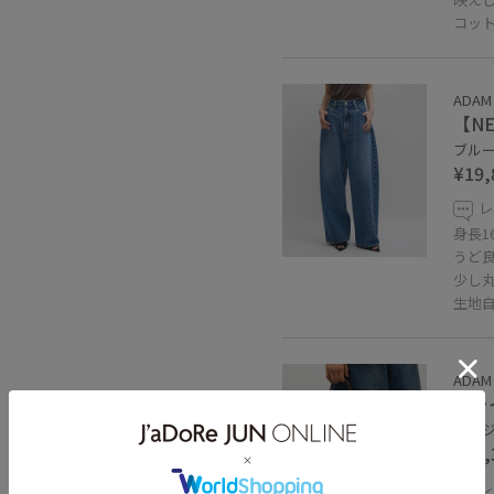
コット
ADAM 
【NE
ブルー 
¥19,
レ
身長1
うど
少し
生地
ADAM 
トラ
ベージュ
¥14,
レ