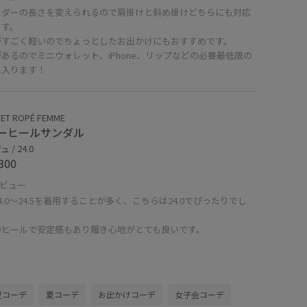
ルダーの長さを変えられるので肩掛けと斜め掛けどちらにも対応
ます。
がすごく軽いのでちょっとしたお出かけにもおすすめです。
あるのでミニウォレット、iPhone、リップなどの必要最低限の
は入ります！
ET ROPÉ FEMME
ーヒールサンダル
 / 24.0
300
ビュー
4.0〜24.5を着用することが多く、こちらは24.0でぴったりでし
のヒールで安定感もあり履き心地がとても良いです。
夏コーデ
夏コーデ
お出かけコーデ
女子会コーデ