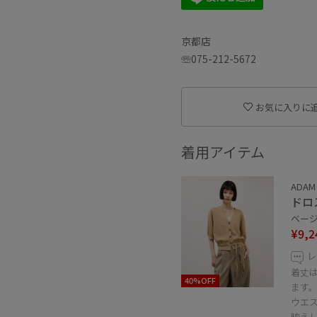
京都店
☏︎075-212-5672
お気に入りに
着用アイテム
ADAM 
ドロ
ベージュ
¥9,2
レ
着丈
40%OFF
ます
ウエ
映え