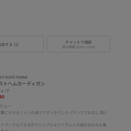
チャットで相談
追加する
(1)
受付時間 10:00〜19:00
ET ROPÉ FEMME
ストヘムカーディガン
 / F
40
ビュー
は腰にかかるくらいの長さですっきりしたバランスでお召し頂け
。
ストマークもできるのでシンプルなアイテムとの組み合わせも着
します！