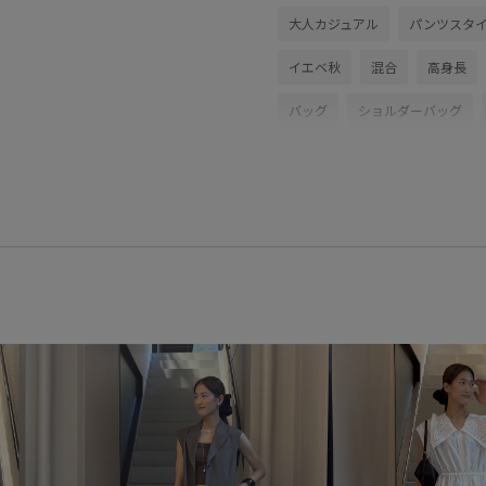
大人カジュアル
パンツスタ
イエベ秋
混合
高身長
バッグ
ショルダーバッグ
GAK06190
GAX06410
2
こなれ感
しっかりカバー
シンプルなトップス
スタイ
ハイウエスト
バランスが良
ミュール
ユーズド加工
伸縮性
光沢感
別注アイ
撥水アイテム
清涼感
美