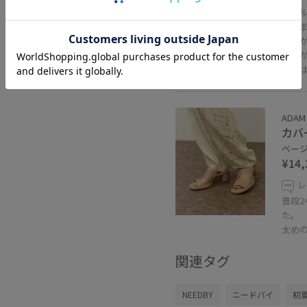
ショ
でき
本体
マチが
モノ
ADAM 
カバ
ベージュ
¥14,
レ
普段2
た。
太め
関連タグ
NEEDBY
ニードバイ
初