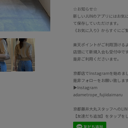
☆お知らせ☆
新しいJUNのアプリにはお気
て保存していただけます。
《お気に入り》からすぐにご
楽天ポイントがご利用頂ける
店頭にて新規入会も受付中で
是非ご利用くださいませ。
京都店でInstagramを始め
是非フォローをお願い致しま
▶︎Instagram
adametrope_fujiidaimaru
京都藤井大丸スタッフへのLI
【友達だち追加】をタップを