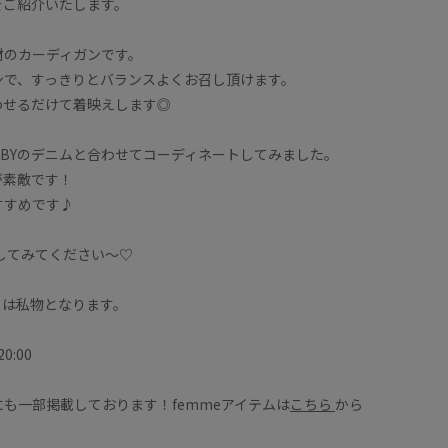
をご紹介いたします。
材のカーディガンです。
ンで、すっきりとバランスよくお召し頂けます。
わせるだけて着映えします◎
DBYのデニムと合わせてコーディネートしてみました。
が素敵です！
すすめです♪
してみてください〜♡
ては私物となります。
:00
も一部掲載しております！femmeアイテムは
こちら
から